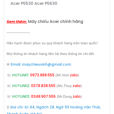
Acer P5530
Acer P5630
Máy chiếu Acer chính hãng
Xem thêm:
——————–
Hân hạnh được phục vụ quý khách hàng trên toàn quốc!
Mọi thông tin khách hàng liên hệ theo thông tin chi tiết:
Email:
maychieuvinh@gmail.com
✉
HOTLINE1:
0973.989.555
zalo
☏
(Mr.Vinh
)
HOTLINE2:
0378.838.555
zalo
☏
(Ms.Thuy
)
HOTLINE3:
0348.907.555
zalo
☏
(Mr.Dung
)
Địa chỉ: Số 44, Ngách 28, Ngõ 93 Hoàng Văn Thái,
۩
Thanh Xuân, Hà Nội.