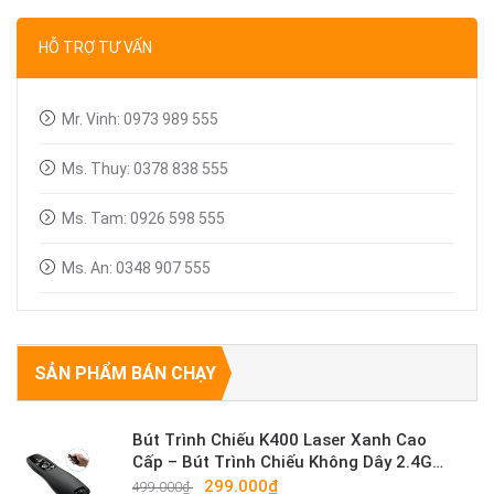
Dây tín hiệu VGA, HDMI
HỖ TRỢ TƯ VẤN
Linh kiện máy chiếu
Mr. Vinh: 0973 989 555
Ms. Thuy: 0378 838 555
Ms. Tam: 0926 598 555
Ms. An: 0348 907 555
SẢN PHẨM BÁN CHẠY
Bút Trình Chiếu K400 Laser Xanh Cao
Cấp – Bút Trình Chiếu Không Dây 2.4G
Sáng Mạnh
299.000₫
499.000₫