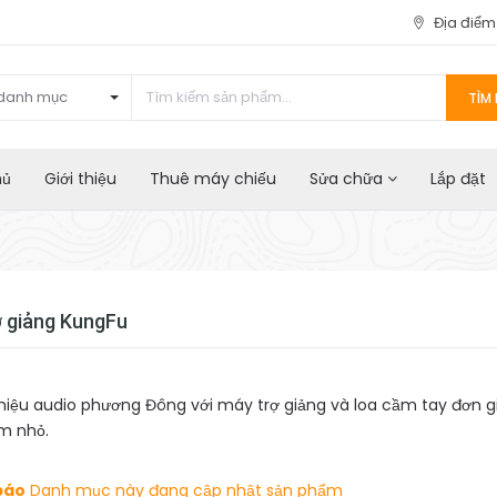
Địa điể
danh mục
TÌM 
hủ
Giới thiệu
Thuê máy chiếu
Sửa chữa
Lắp đặt
ợ giảng KungFu
iệu audio phương Đông với máy trợ giảng và loa cầm tay đơn gi
m nhỏ.
báo
Danh mục này đang cập nhật sản phẩm