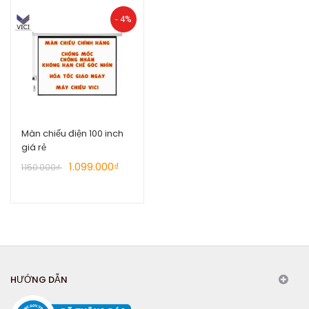
- 4%
Màn chiếu điện 100 inch
giá rẻ
1.099.000₫
1.150.000₫
HƯỚNG DẪN