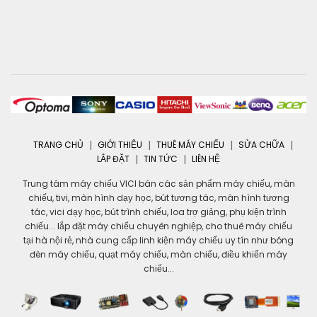
TRANG CHỦ
GIỚI THIỆU
THUÊ MÁY CHIẾU
SỬA CHỮA
LẮP ĐẶT
TIN TỨC
LIÊN HỆ
Trung tâm máy chiếu VICI bán các sản phẩm máy chiếu, màn
chiếu, tivi, màn hình dạy học, bút tương tác, màn hình tương
tác, vici dạy học, bút trình chiếu, loa trợ giảng, phụ kiện trình
chiếu... lắp đặt máy chiếu chuyên nghiệp, cho thuê máy chiếu
tại hà nội rẻ, nhà cung cấp linh kiện máy chiếu uy tín như bóng
đèn máy chiếu, quạt máy chiếu, màn chiếu, điều khiển máy
chiếu...