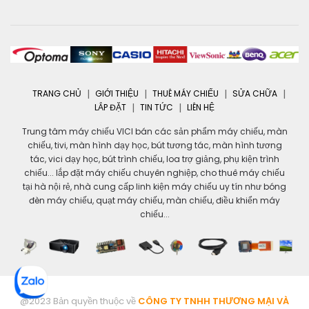
TRANG CHỦ
GIỚI THIỆU
THUÊ MÁY CHIẾU
SỬA CHỮA
LẮP ĐẶT
TIN TỨC
LIÊN HỆ
Trung tâm máy chiếu VICI bán các sản phẩm máy chiếu, màn
chiếu, tivi, màn hình dạy học, bút tương tác, màn hình tương
tác, vici dạy học, bút trình chiếu, loa trợ giảng, phụ kiện trình
chiếu... lắp đặt máy chiếu chuyên nghiệp, cho thuê máy chiếu
tại hà nội rẻ, nhà cung cấp linh kiện máy chiếu uy tín như bóng
đèn máy chiếu, quạt máy chiếu, màn chiếu, điều khiển máy
chiếu...
@2023 Bản quyền thuộc về
CÔNG TY TNHH THƯƠNG MẠI VÀ