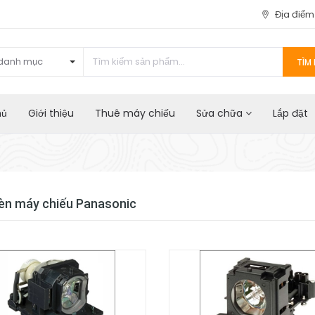
Địa điể
danh mục
TÌM 
hủ
Giới thiệu
Thuê máy chiếu
Sửa chữa
Lắp đặt
èn máy chiếu Panasonic