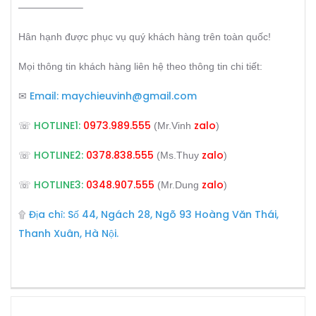
——————–
Hân hạnh được phục vụ quý khách hàng trên toàn quốc!
Mọi thông tin khách hàng liên hệ theo thông tin chi tiết:
Email:
maychieuvinh@gmail.com
✉
HOTLINE1:
0973.989.555
zalo
☏
(Mr.Vinh
)
HOTLINE2:
0378.838.555
zalo
☏
(Ms.Thuy
)
HOTLINE3:
0348.907.555
zalo
☏
(Mr.Dung
)
Địa chỉ: Số 44, Ngách 28, Ngõ 93 Hoàng Văn Thái,
۩
Thanh Xuân, Hà Nội.