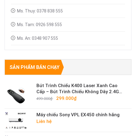
Ms. Thuy: 0378 838 555
Ms. Tam: 0926 598 555
Ms. An: 0348 907 555
SẢN PHẨM BÁN CHẠY
Bút Trình Chiếu K400 Laser Xanh Cao
Cấp – Bút Trình Chiếu Không Dây 2.4G
Sáng Mạnh
299.000₫
499.000₫
Máy chiếu Sony VPL EX450 chính hãng
Liên hệ