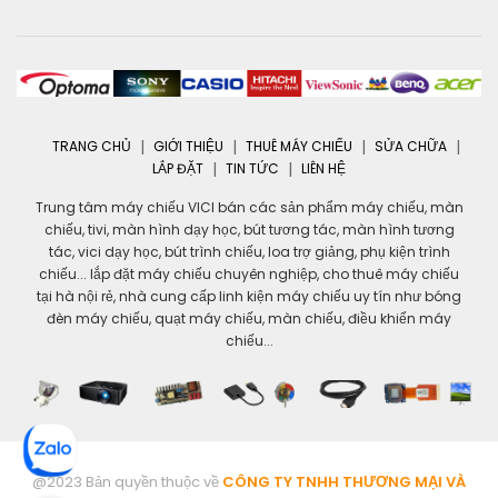
TRANG CHỦ
GIỚI THIỆU
THUÊ MÁY CHIẾU
SỬA CHỮA
LẮP ĐẶT
TIN TỨC
LIÊN HỆ
Trung tâm máy chiếu VICI bán các sản phẩm máy chiếu, màn
chiếu, tivi, màn hình dạy học, bút tương tác, màn hình tương
tác, vici dạy học, bút trình chiếu, loa trợ giảng, phụ kiện trình
chiếu... lắp đặt máy chiếu chuyên nghiệp, cho thuê máy chiếu
tại hà nội rẻ, nhà cung cấp linh kiện máy chiếu uy tín như bóng
đèn máy chiếu, quạt máy chiếu, màn chiếu, điều khiển máy
chiếu...
@2023 Bản quyền thuộc về
CÔNG TY TNHH THƯƠNG MẠI VÀ