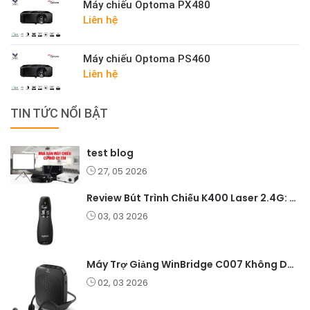
Máy chiếu Optoma PX480
Liên hệ
Máy chiếu Optoma PS460
Liên hệ
TIN TỨC NỔI BẬT
test blog
27, 05 2026
Review Bút Trình Chiếu K400 Laser 2.4G: Nhỏ Gọn, Ổn Định, Lý Tưởng Cho Giáo Viên Và Doanh Nghiệp
03, 03 2026
Máy Trợ Giảng WinBridge C007 Không Dây – Pin Lâu, Âm Thanh Rõ
02, 03 2026