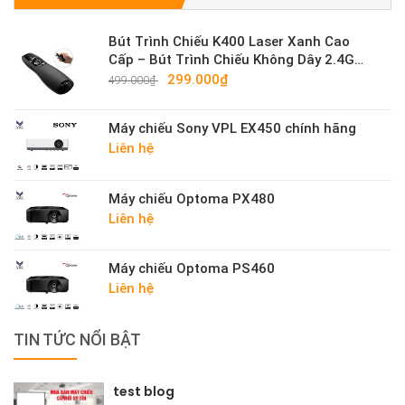
Bút Trình Chiếu K400 Laser Xanh Cao
Cấp – Bút Trình Chiếu Không Dây 2.4G
Sáng Mạnh
299.000₫
499.000₫
Máy chiếu Sony VPL EX450 chính hãng
Liên hệ
Máy chiếu Optoma PX480
Liên hệ
Máy chiếu Optoma PS460
Liên hệ
TIN TỨC NỔI BẬT
test blog