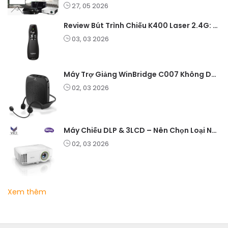
27, 05 2026
Review Bút Trình Chiếu K400 Laser 2.4G: Nhỏ Gọn, Ổn Định, Lý Tưởng Cho Giáo Viên Và Doanh Nghiệp
03, 03 2026
Máy Trợ Giảng WinBridge C007 Không Dây – Pin Lâu, Âm Thanh Rõ
02, 03 2026
Máy Chiếu DLP & 3LCD – Nên Chọn Loại Nào Cho Văn Phòng & Giải Trí?
02, 03 2026
Xem thêm