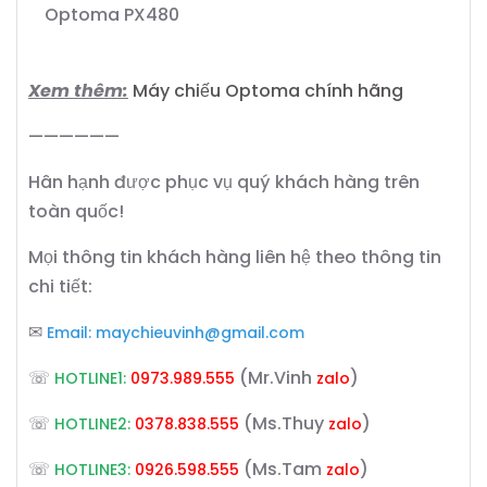
Optoma PX480
Xem thêm:
Máy chiếu Optoma chính hãng
——————
Hân hạnh được phục vụ quý khách hàng trên
toàn quốc!
Mọi thông tin khách hàng liên hệ theo thông tin
chi tiết:
✉
Email:
maychieuvinh@gmail.com
☏
(Mr.Vinh
)
HOTLINE1:
0973.989.555
zalo
☏
(Ms.Thuy
)
HOTLINE2:
0378.838.555
zalo
☏
(Ms.Tam
)
HOTLINE3:
0926.598.555
zalo