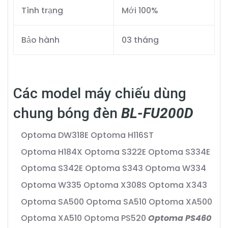
Tình trạng
Mới 100%
Bảo hành
03 tháng
Các model máy chiếu dùng
chung bóng đèn
BL-FU200D
Optoma DW318E
Optoma H116ST
Optoma H184X
Optoma S322E
Optoma S334E
Optoma S342E
Optoma S343
Optoma W334
Optoma W335
Optoma X308S
Optoma X343
Optoma SA500
Optoma SA510
Optoma XA500
Optoma XA510
Optoma PS520
Optoma PS460