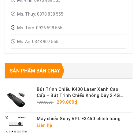
Mr. Vinh: 0973 989 555
Ms. Thuy: 0378 838 555
Ms. Tam: 0926 598 555
Ms. An: 0348 907 555
SẢN PHẨM BÁN CHẠY
Bút Trình Chiếu K400 Laser Xanh Cao
Cấp – Bút Trình Chiếu Không Dây 2.4G
Sáng Mạnh
299.000₫
499.000₫
Máy chiếu Sony VPL EX450 chính hãng
Liên hệ