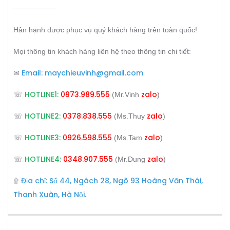
——————
Hân hạnh được phục vụ quý khách hàng trên toàn quốc!
Mọi thông tin khách hàng liên hệ theo thông tin chi tiết:
Email:
maychieuvinh@gmail.com
✉
HOTLINE1:
0973.989.555
zalo
☏
(Mr.Vinh
)
HOTLINE2:
0378.838.555
zalo
☏
(Ms.Thuy
)
HOTLINE3:
0926.598.555
zalo
☏
(Ms.Tam
)
HOTLINE4:
0348.907.555
zalo
☏
(Mr.Dung
)
Địa chỉ: Số 44, Ngách 28, Ngõ 93 Hoàng Văn Thái,
۩
Thanh Xuân, Hà Nội.