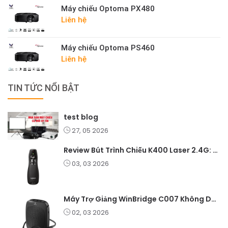
Máy chiếu Optoma PX480
Liên hệ
Máy chiếu Optoma PS460
Liên hệ
TIN TỨC NỔI BẬT
test blog
27, 05 2026
Review Bút Trình Chiếu K400 Laser 2.4G: Nhỏ Gọn, Ổn Định, Lý Tưởng Cho Giáo Viên Và Doanh Nghiệp
03, 03 2026
Máy Trợ Giảng WinBridge C007 Không Dây – Pin Lâu, Âm Thanh Rõ
02, 03 2026