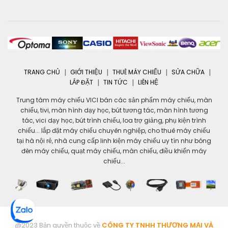
TRANG CHỦ
GIỚI THIỆU
THUÊ MÁY CHIẾU
SỬA CHỮA
LẮP ĐẶT
TIN TỨC
LIÊN HỆ
Trung tâm máy chiếu VICI bán các sản phẩm máy chiếu, màn
chiếu, tivi, màn hình dạy học, bút tương tác, màn hình tương
tác, vici dạy học, bút trình chiếu, loa trợ giảng, phụ kiện trình
chiếu... lắp đặt máy chiếu chuyên nghiệp, cho thuê máy chiếu
tại hà nội rẻ, nhà cung cấp linh kiện máy chiếu uy tín như bóng
đèn máy chiếu, quạt máy chiếu, màn chiếu, điều khiển máy
chiếu...
@2023 Bản quyền thuộc về
CÔNG TY TNHH THƯƠNG MẠI VÀ