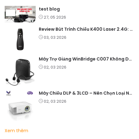
test blog
27, 05 2026
Review Bút Trình Chiếu K400 Laser 2.4G: Nhỏ Gọn, Ổn Định, Lý Tưởng Cho Giáo Viên Và Doanh Nghiệp
03, 03 2026
Máy Trợ Giảng WinBridge C007 Không Dây – Pin Lâu, Âm Thanh Rõ
02, 03 2026
Máy Chiếu DLP & 3LCD – Nên Chọn Loại Nào Cho Văn Phòng & Giải Trí?
02, 03 2026
Xem thêm