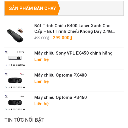
SẢN PHẨM BÁN CHẠY
Bút Trình Chiếu K400 Laser Xanh Cao
Cấp – Bút Trình Chiếu Không Dây 2.4G
Sáng Mạnh
299.000₫
499.000₫
Máy chiếu Sony VPL EX450 chính hãng
Liên hệ
Máy chiếu Optoma PX480
Liên hệ
Máy chiếu Optoma PS460
Liên hệ
TIN TỨC NỔI BẬT