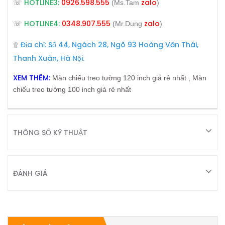
HOTLINE3:
0926.598.555
zalo
☏
(Ms.Tam
)
HOTLINE4:
0348.907.555
zalo
☏
(Mr.Dung
)
Địa chỉ: Số 44, Ngách 28, Ngõ 93 Hoàng Văn Thái,
۩
Thanh Xuân, Hà Nội.
XEM THÊM:
Màn chiếu treo tường 120 inch giá rẻ nhất
,
Màn
chiếu treo tường 100 inch giá rẻ nhất
THÔNG SỐ KỸ THUẬT
ĐÁNH GIÁ