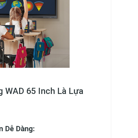
g WAD 65 Inch Là Lựa
n Dễ Dàng: