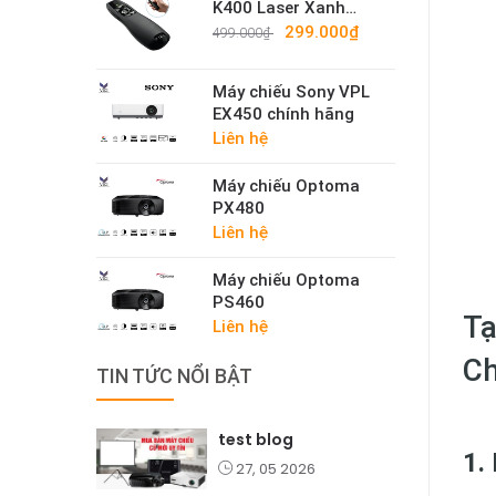
K400 Laser Xanh
Cao Cấp – Bút Trình
299.000₫
499.000₫
Chiếu Không Dây
2.4G Sáng Mạnh
Máy chiếu Sony VPL
EX450 chính hãng
Liên hệ
Máy chiếu Optoma
PX480
Liên hệ
Máy chiếu Optoma
PS460
Tạ
Liên hệ
Ch
TIN TỨC NỔI BẬT
test blog
1.
27, 05 2026