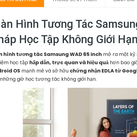
àn Hình Tương Tác Samsung
háp Học Tập Không Giới Hạn
 hình tương tác Samsung WAD 65 inch
mở ra một kỷ 
iệm học tập
hấp dẫn, trực quan và hiệu quả
hơn bao giờ
roid OS
mạnh mẽ và sở hữu
chứng nhận EDLA từ Goog
 những giờ học tương tác không giới hạn.