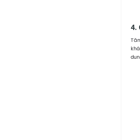
4.
Tăn
khá
dun