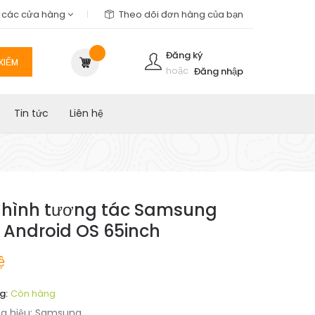
m các cửa hàng
Theo dõi đơn hàng của bạn
Đăng ký
KIẾM
hoặc
Đăng nhập
Tin tức
Liên hệ
hình tương tác Samsung
Android OS 65inch
ệ
g:
Còn hàng
g hiệu:
Samsung