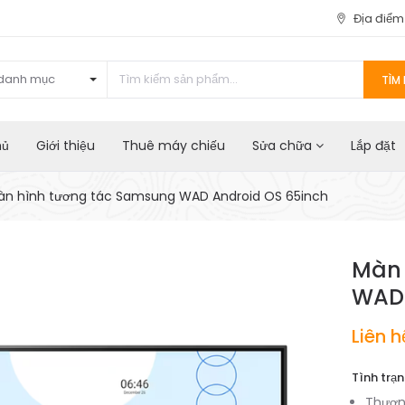
Địa điể
danh mục
TÌM 
hủ
Giới thiệu
Thuê máy chiếu
Sửa chữa
Lắp đặt
àn hình tương tác Samsung WAD Android OS 65inch
Màn 
WAD 
Liên h
Tình trạn
Thươn