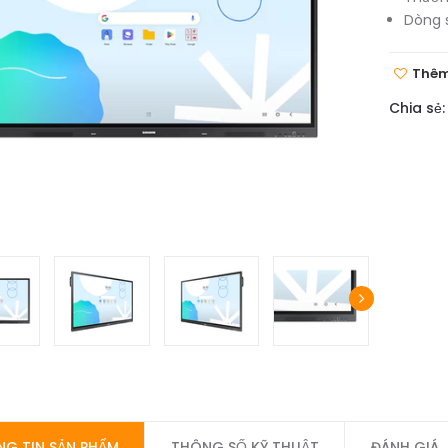
Dòng 
Thêm
Chia sẻ:
G TIN SẢN PHẨM
THÔNG SỐ KỸ THUẬT
ĐÁNH GIÁ