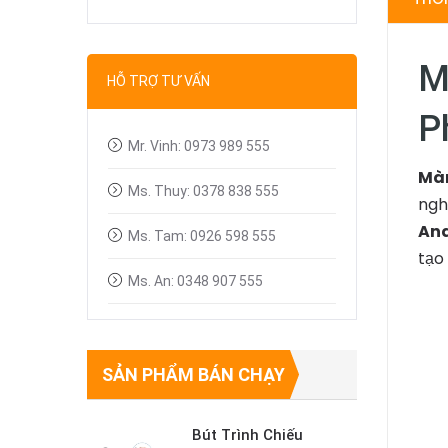
Bút trình chiếu
Dây tín hiệu VGA, HDMI
M
HỖ TRỢ TƯ VẤN
Linh kiện máy chiếu
P
Mr. Vinh: 0973 989 555
Màn
Ms. Thuy: 0378 838 555
ngh
And
Ms. Tam: 0926 598 555
tạo
Ms. An: 0348 907 555
SẢN PHẨM BÁN CHẠY
Bút Trình Chiếu