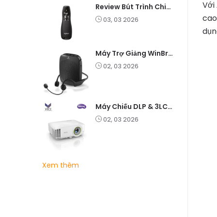
Với
Review Bút Trình Chiếu K400 Laser 2.4G: Nhỏ Gọn, Ổn Định, Lý Tưởng Cho Giáo Viên Và Doanh Nghiệp
cao
03, 03 2026
dụn
Máy Trợ Giảng WinBridge C007 Không Dây – Pin Lâu, Âm Thanh Rõ
02, 03 2026
Máy Chiếu DLP & 3LCD – Nên Chọn Loại Nào Cho Văn Phòng & Giải Trí?
02, 03 2026
Xem thêm