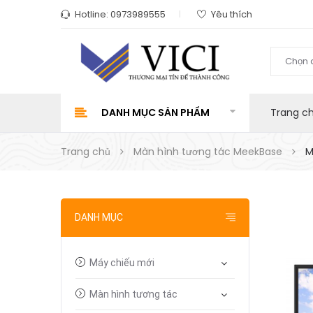
Hotline:
0973989555
Yêu thích
Chọn 
DANH MỤC SẢN PHẨM
Trang c
Trang chủ
Màn hình tương tác MeekBase
M
DANH MỤC
Máy chiếu mới
Màn hình tương tác