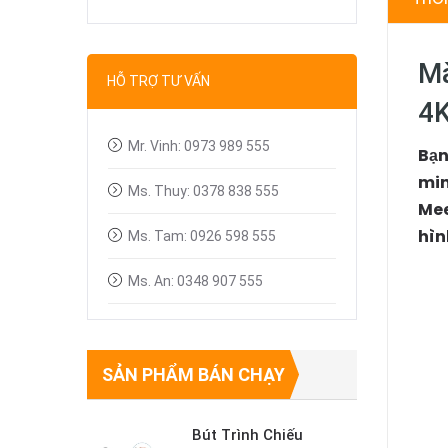
Bút trình chiếu
Dây tín hiệu VGA, HDMI
Mà
HỖ TRỢ TƯ VẤN
4K
Linh kiện máy chiếu
Mr. Vinh: 0973 989 555
Bạn
min
Ms. Thuy: 0378 838 555
Mee
hìn
Ms. Tam: 0926 598 555
Ms. An: 0348 907 555
SẢN PHẨM BÁN CHẠY
Bút Trình Chiếu