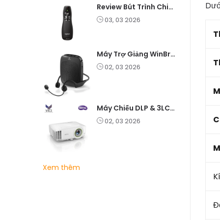
Dướ
Review Bút Trình Chiếu K400 Laser 2.4G: Nhỏ Gọn, Ổn Định, Lý Tưởng Cho Giáo Viên Và Doanh Nghiệp
03, 03 2026
T
Máy Trợ Giảng WinBridge C007 Không Dây – Pin Lâu, Âm Thanh Rõ
T
02, 03 2026
M
Máy Chiếu DLP & 3LCD – Nên Chọn Loại Nào Cho Văn Phòng & Giải Trí?
C
02, 03 2026
M
Xem thêm
K
Đ