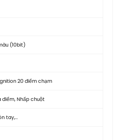
 màu (10bit)
gnition 20 điểm chạm
 điểm, Nhấp chuột
n tay,...