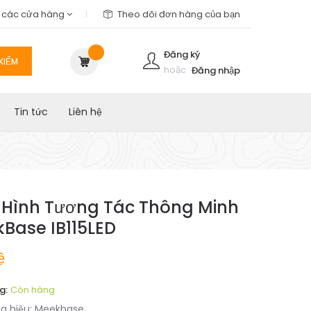
m các cửa hàng
Theo dõi đơn hàng của bạn
Đăng ký
KIẾM
hoặc
Đăng nhập
Tin tức
Liên hệ
Hình Tương Tác Thông Minh
Base IB115LED
ệ
g:
Còn hàng
g hiệu:
Meekbase