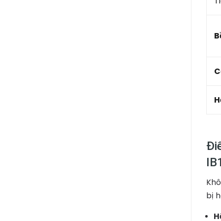
T
B
C
H
Đi
IB
Khô
bị 
H