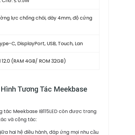
 Chờ: ≤ 0.5W
ường lực chống chói, dày 4mm, độ cứng
ype-C, DisplayPort, USB, Touch, Lan
d 12.0 (RAM 4GB/ ROM 32GB)
n Hình Tương Tác Meekbase
ng tác Meekbase IB115LED còn được trang
tác và cộng tác:
iữa hai hệ điều hành, đáp ứng mọi nhu cầu