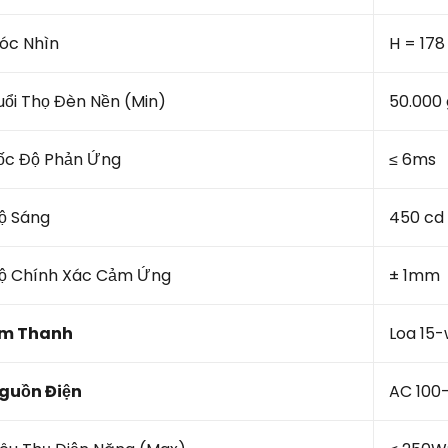
óc Nhìn
H = 178
uổi Thọ Đèn Nền (Min)
50.000 
ốc Độ Phản Ứng
≤ 6ms
ộ Sáng
450 cd
ộ Chính Xác Cảm Ứng
± 1mm
m Thanh
Loa 15-
guồn Điện
AC 100