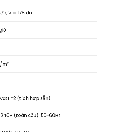
 độ, V = 178 độ
giờ
 /m²
watt *2 (tích hợp sẵn)
-240V (toàn cầu), 50-60Hz