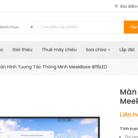
Địa điể
danh mục
TÌM 
hủ
Giới thiệu
Thuê máy chiếu
Sửa chữa
Lắp đặt
àn Hình Tương Tác Thông Minh MeekBase IB115LED
Màn 
Meek
Liên h
Tình trạn
Thươn