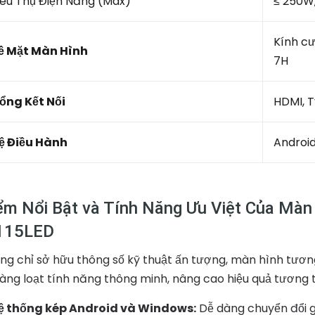
iêu Thụ Điện Năng (Max)
≤ 250W;
Kính c
ề Mặt Màn Hình
7H
ổng Kết Nối
HDMI, T
ệ Điều Hành
Androi
ểm Nổi Bật và Tính Năng Ưu Việt Của Mà
115LED
ng chỉ sở hữu thông số kỹ thuật ấn tượng, màn hình tươ
hàng loạt tính năng thông minh, nâng cao hiệu quả tương 
ệ thống kép Android và Windows:
Dễ dàng chuyển đổi g