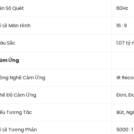
ần Số Quét
60Hz
ỷ Lệ Màn Hình
16 : 9
àu Sắc
1.07 tỷ
ảm Ứng
ông Nghệ Cảm Ứng
IR Reco
hế Độ Cảm Ứng
Đơn, Đa
iểu Tương Tác
Bút, Ngó
ỷ Lệ Tương Phản
5000 : 1