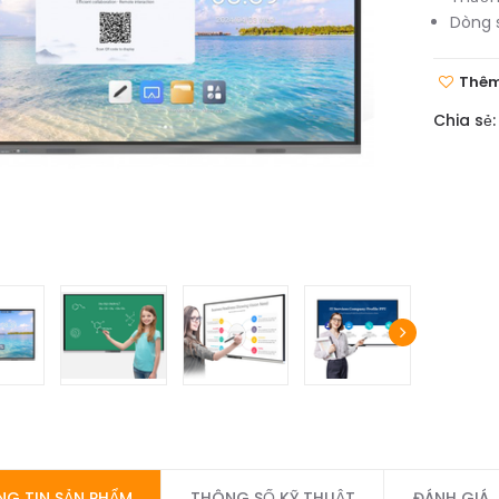
Dòng 
Thêm
Chia sẻ:
G TIN SẢN PHẨM
THÔNG SỐ KỸ THUẬT
ĐÁNH GIÁ