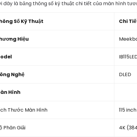
i đây là bảng thông số kỹ thuật chi tiết của màn hình tư
hông Số Kỹ Thuật
Chi Tiế
hương Hiệu
Meekb
odel
IB115LE
ông Nghệ
DLED
àn Hình
ích Thước Màn Hình
115 inch
ộ Phân Giải
4K (38