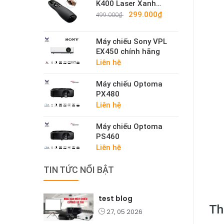
K400 Laser Xanh
Cao Cấp – Bút Trình
299.000₫
499.000₫
Chiếu Không Dây
2.4G Sáng Mạnh
Máy chiếu Sony VPL
EX450 chính hãng
Liên hệ
Máy chiếu Optoma
PX480
Liên hệ
Máy chiếu Optoma
PS460
Liên hệ
TIN TỨC NỔI BẬT
test blog
Th
27, 05 2026