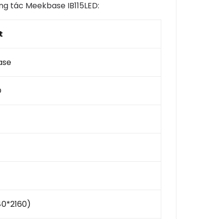
ơng tác Meekbase IB115LED:
t
ase
D
40*2160)