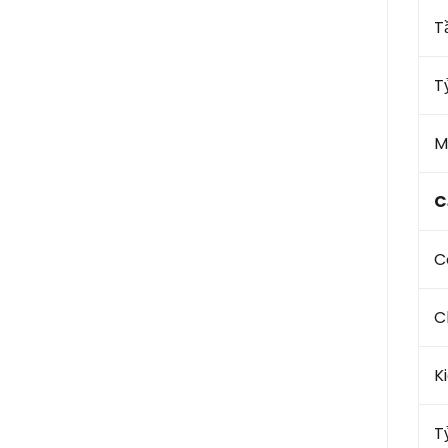
T
T
M
C
C
C
K
T