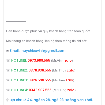
——————
Hân hạnh được phục vụ quý khách hàng trên toàn quốc!
Mọi thông tin khách hàng liên hệ theo thông tin chi tiết:
Email:
maychieuvinh@gmail.com
✉
HOTLINE1:
0973.989.555
zalo
☏
(Mr.Vinh
)
HOTLINE2:
0378.838.555
zalo
☏
(Ms.Thuy
)
HOTLINE3:
0926.598.555
zalo
☏
(Ms.Tam
)
HOTLINE4:
0348.907.555
zalo
☏
(Mr.Dung
)
Địa chỉ: Số 44, Ngách 28, Ngõ 93 Hoàng Văn Thái,
۩