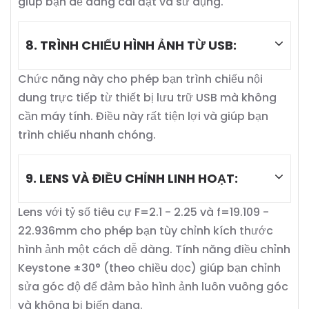
giúp bạn dễ dàng cài đặt và sử dụng.
8. TRÌNH CHIẾU HÌNH ẢNH TỪ USB:
Chức năng này cho phép bạn trình chiếu nội
dung trực tiếp từ thiết bị lưu trữ USB mà không
cần máy tính. Điều này rất tiện lợi và giúp bạn
trình chiếu nhanh chóng.
9. LENS VÀ ĐIỀU CHỈNH LINH HOẠT:
Lens với tỷ số tiêu cự F=2.1 - 2.25 và f=19.109 -
22.936mm cho phép bạn tùy chỉnh kích thước
hình ảnh một cách dễ dàng. Tính năng điều chỉnh
Keystone ±30° (theo chiều dọc) giúp bạn chỉnh
sửa góc độ để đảm bảo hình ảnh luôn vuông góc
và không bị biến dạng.