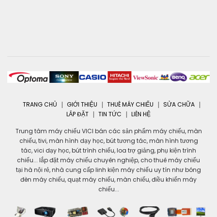
TRANG CHỦ
GIỚI THIỆU
THUÊ MÁY CHIẾU
SỬA CHỮA
LẮP ĐẶT
TIN TỨC
LIÊN HỆ
Trung tâm máy chiếu VICI bán các sản phẩm máy chiếu, màn
chiếu, tivi, màn hình dạy học, bút tương tác, màn hình tương
tác, vici dạy học, bút trình chiếu, loa trợ giảng, phụ kiện trình
chiếu... lắp đặt máy chiếu chuyên nghiệp, cho thuê máy chiếu
tại hà nội rẻ, nhà cung cấp linh kiện máy chiếu uy tín như bóng
đèn máy chiếu, quạt máy chiếu, màn chiếu, điều khiển máy
chiếu...