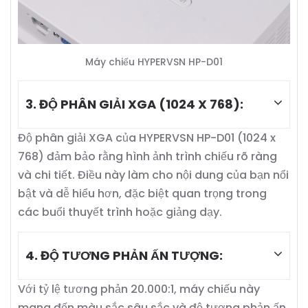
Máy chiếu HYPERVSN HP-D01
3. ĐỘ PHÂN GIẢI XGA (1024 X 768):
Độ phân giải XGA của HYPERVSN HP-D01 (1024 x
768) đảm bảo rằng hình ảnh trình chiếu rõ ràng
và chi tiết. Điều này làm cho nội dung của bạn nổi
bật và dễ hiểu hơn, đặc biệt quan trọng trong
các buổi thuyết trình hoặc giảng dạy.
4. ĐỘ TƯƠNG PHẢN ẤN TƯỢNG:
Với tỷ lệ tương phản 20.000:1, máy chiếu này
mang đến màu sắc sâu sắc và độ tương phản ấn