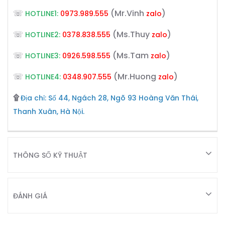
☏
(Mr.Vinh
)
HOTLINE1:
0973.989.555
zalo
☏
(Ms.Thuy
)
HOTLINE2:
0378.838.555
zalo
☏
(Ms.Tam
)
HOTLINE3:
0926.598.555
zalo
☏
(Mr.Huong
)
HOTLINE4:
0348.907.555
zalo
۩
Địa chỉ: Số 44, Ngách 28, Ngõ 93 Hoàng Văn Thái,
Thanh Xuân, Hà Nội.
THÔNG SỐ KỸ THUẬT
ĐÁNH GIÁ