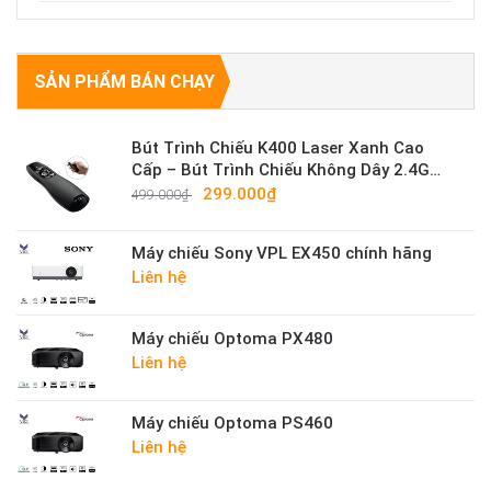
SẢN PHẨM BÁN CHẠY
Bút Trình Chiếu K400 Laser Xanh Cao
Cấp – Bút Trình Chiếu Không Dây 2.4G
Sáng Mạnh
299.000₫
499.000₫
Máy chiếu Sony VPL EX450 chính hãng
Liên hệ
Máy chiếu Optoma PX480
Liên hệ
Máy chiếu Optoma PS460
Liên hệ