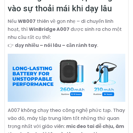
vào sự thoải mái khi dạy lâu
Nếu
WB007
thiên về gọn nhẹ – di chuyển linh
hoạt, thì
WinBridge A007
được sinh ra cho một
nhu cầu rất cụ thể:
👉
dạy nhiều – nói lâu – cần rảnh tay
.
A007 không chạy theo công nghệ phức tạp. Thay
vào đó, máy tập trung làm tốt những thứ quan
trọng nhất với giáo viên:
mic đeo tai dễ chịu, âm