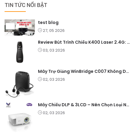
TIN TỨC NỔI BẬT
test blog
27, 05 2026
Review Bút Trình Chiếu K400 Laser 2.4G: Nhỏ Gọn, Ổn Định, Lý Tưởng Cho Giáo Viên Và Doanh Nghiệp
03, 03 2026
Máy Trợ Giảng WinBridge C007 Không Dây – Pin Lâu, Âm Thanh Rõ
02, 03 2026
Máy Chiếu DLP & 3LCD – Nên Chọn Loại Nào Cho Văn Phòng & Giải Trí?
02, 03 2026