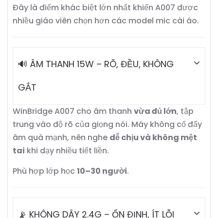
Đây là điểm khác biệt lớn nhất khiến A007 được
nhiều giáo viên chọn hơn các model mic cài áo.
🔊 ÂM THANH 15W – RÕ, ĐỀU, KHÔNG
GẮT
WinBridge A007 cho âm thanh
vừa đủ lớn
, tập
trung vào độ rõ của giọng nói. Máy không cố đẩy
âm quá mạnh, nên nghe
dễ chịu và không mệt
tai
khi dạy nhiều tiết liền.
Phù hợp lớp học
10–30 người
.
📡 KHÔNG DÂY 2.4G – ỔN ĐỊNH, ÍT LỖI