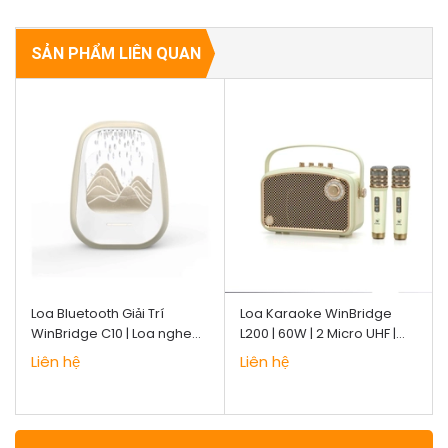
SẢN PHẨM LIÊN QUAN
Loa Bluetooth Giải Trí
Loa Karaoke WinBridge
WinBridge C10 | Loa nghe
L200 | 60W | 2 Micro UHF |
nhạc để bàn | Pin 4000mAh
Bluetooth | Chính hãng
Liên hệ
Liên hệ