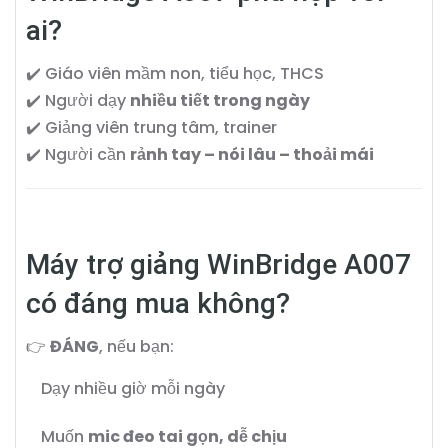
ai?
✔️ Giáo viên mầm non, tiểu học, THCS
✔️ Người dạy
nhiều tiết trong ngày
✔️ Giảng viên trung tâm, trainer
✔️ Người cần
rảnh tay – nói lâu – thoải mái
Máy trợ giảng WinBridge A007
có đáng mua không?
👉
ĐÁNG
, nếu bạn:
Dạy nhiều giờ mỗi ngày
Muốn
mic đeo tai gọn, dễ chịu