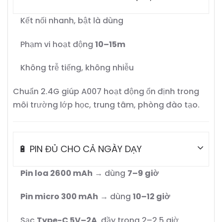
Kết nối nhanh, bật là dùng
Phạm vi hoạt động
10–15m
Không trễ tiếng, không nhiễu
Chuẩn 2.4G giúp A007 hoạt động ổn định trong
môi trường lớp học, trung tâm, phòng đào tạo.
🔋 PIN ĐỦ CHO CẢ NGÀY DẠY
Pin loa 2600 mAh
→ dùng
7–9 giờ
Pin micro 300 mAh
→ dùng
10–12 giờ
Sạc
Type-C 5V–2A
, đầy trong 2–2.5 giờ