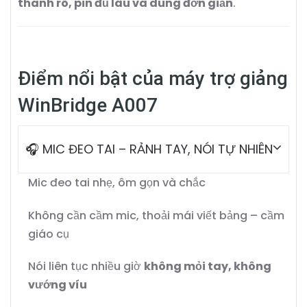
thanh rõ, pin đủ lâu và dùng đơn giản
.
Điểm nổi bật của máy trợ giảng
WinBridge A007
🎧 MIC ĐEO TAI – RẢNH TAY, NÓI TỰ NHIÊN
Mic đeo tai nhẹ, ôm gọn và chắc
Không cần cầm mic, thoải mái viết bảng – cầm
giáo cụ
Nói liên tục nhiều giờ
không mỏi tay, không
vướng víu