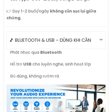
👉 Dạy 1–2 buổi/ngày
không cần sạc lại giữa
chừng
.
🎵 BLUETOOTH & USB – DÙNG KHI CẦN
Phát nhạc qua
Bluetooth
Hỗ trợ
USB
cho luyện nghe, sinh hoạt lớp
Đủ dùng, không rườm rà