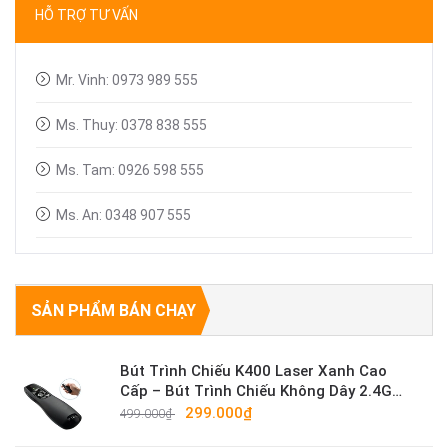
HỖ TRỢ TƯ VẤN
Linh kiện máy chiếu
Mr. Vinh: 0973 989 555
Ms. Thuy: 0378 838 555
Ms. Tam: 0926 598 555
Ms. An: 0348 907 555
SẢN PHẨM BÁN CHẠY
Bút Trình Chiếu K400 Laser Xanh Cao
Cấp – Bút Trình Chiếu Không Dây 2.4G
Sáng Mạnh
299.000₫
499.000₫