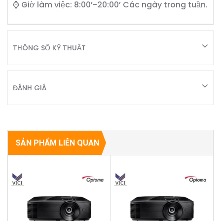
⌚ Giờ làm việc: 8:00’-20:00’ Các ngày trong tuần.
THÔNG SỐ KỸ THUẬT
ĐÁNH GIÁ
SẢN PHẨM LIÊN QUAN