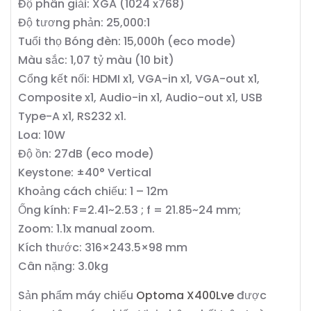
Độ phân giải: XGA (1024 x768)
Độ tương phản: 25,000:1
Tuổi thọ Bóng đèn: 15,000h (eco mode)
Màu sắc: 1,07 tỷ màu (10 bit)
Cổng kết nối: HDMI x1, VGA-in x1, VGA-out x1,
Composite x1, Audio-in x1, Audio-out x1, USB
Type-A x1, RS232 x1.
Loa: 10W
Độ ồn: 27dB (eco mode)
Keystone: ±40° Vertical
Khoảng cách chiếu: 1 – 12m
Ống kính: F=2.41~2.53 ; f = 21.85~24 mm;
Zoom: 1.1x manual zoom.
Kích thước: 316×243.5×98 mm
Cân nặng: 3.0kg
Sản phẩm máy chiếu
Optoma X400Lve
được