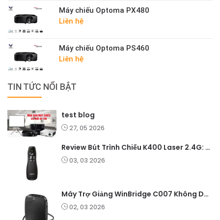
Máy chiếu Optoma PX480
Liên hệ
Máy chiếu Optoma PS460
Liên hệ
TIN TỨC NỔI BẬT
test blog
27, 05 2026
Review Bút Trình Chiếu K400 Laser 2.4G: Nhỏ Gọn, Ổn Định, Lý Tưởng Cho Giáo Viên Và Doanh Nghiệp
03, 03 2026
Máy Trợ Giảng WinBridge C007 Không Dây – Pin Lâu, Âm Thanh Rõ
02, 03 2026