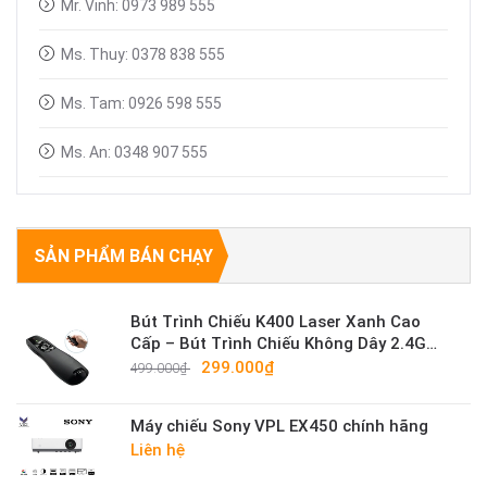
Mr. Vinh: 0973 989 555
Ms. Thuy: 0378 838 555
Ms. Tam: 0926 598 555
Ms. An: 0348 907 555
SẢN PHẨM BÁN CHẠY
Bút Trình Chiếu K400 Laser Xanh Cao
Cấp – Bút Trình Chiếu Không Dây 2.4G
Sáng Mạnh
299.000₫
499.000₫
Máy chiếu Sony VPL EX450 chính hãng
Liên hệ