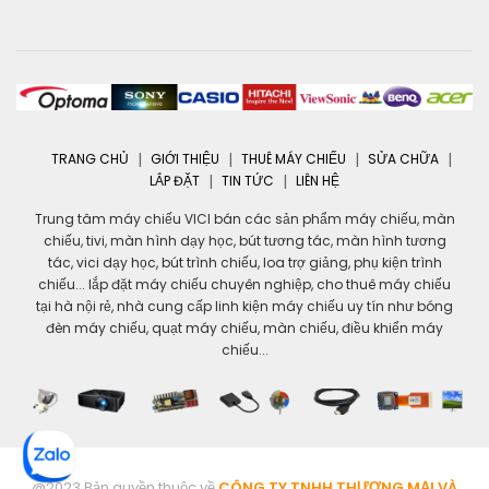
TRANG CHỦ
GIỚI THIỆU
THUÊ MÁY CHIẾU
SỬA CHỮA
LẮP ĐẶT
TIN TỨC
LIÊN HỆ
Trung tâm máy chiếu VICI bán các sản phẩm máy chiếu, màn
chiếu, tivi, màn hình dạy học, bút tương tác, màn hình tương
tác, vici dạy học, bút trình chiếu, loa trợ giảng, phụ kiện trình
chiếu... lắp đặt máy chiếu chuyên nghiệp, cho thuê máy chiếu
tại hà nội rẻ, nhà cung cấp linh kiện máy chiếu uy tín như bóng
đèn máy chiếu, quạt máy chiếu, màn chiếu, điều khiển máy
chiếu...
@2023 Bản quyền thuộc về
CÔNG TY TNHH THƯƠNG MẠI VÀ