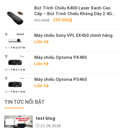
Bút Trình Chiếu K400 Laser Xanh Cao
Cấp – Bút Trình Chiếu Không Dây 2.4G
Sáng Mạnh
299.000₫
499.000₫
Máy chiếu Sony VPL EX450 chính hãng
Liên hệ
Máy chiếu Optoma PX480
Liên hệ
Máy chiếu Optoma PS460
Liên hệ
TIN TỨC NỔI BẬT
test blog
27, 05 2026