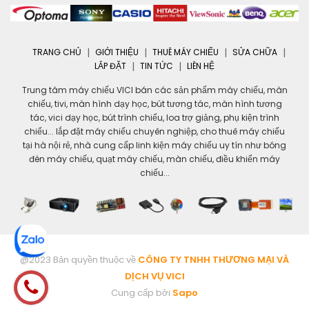
TRANG CHỦ
GIỚI THIỆU
THUÊ MÁY CHIẾU
SỬA CHỮA
LẮP ĐẶT
TIN TỨC
LIÊN HỆ
Trung tâm máy chiếu VICI bán các sản phẩm máy chiếu, màn
chiếu, tivi, màn hình dạy học, bút tương tác, màn hình tương
tác, vici dạy học, bút trình chiếu, loa trợ giảng, phụ kiện trình
chiếu... lắp đặt máy chiếu chuyên nghiệp, cho thuê máy chiếu
tại hà nội rẻ, nhà cung cấp linh kiện máy chiếu uy tín như bóng
đèn máy chiếu, quạt máy chiếu, màn chiếu, điều khiển máy
chiếu...
@2023 Bản quyền thuộc về
CÔNG TY TNHH THƯƠNG MẠI VÀ
DỊCH VỤ VICI
Cung cấp bởi
Sapo