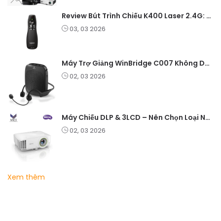
Review Bút Trình Chiếu K400 Laser 2.4G: Nhỏ Gọn, Ổn Định, Lý Tưởng Cho Giáo Viên Và Doanh Nghiệp
03, 03 2026
Máy Trợ Giảng WinBridge C007 Không Dây – Pin Lâu, Âm Thanh Rõ
02, 03 2026
Máy Chiếu DLP & 3LCD – Nên Chọn Loại Nào Cho Văn Phòng & Giải Trí?
02, 03 2026
Xem thêm