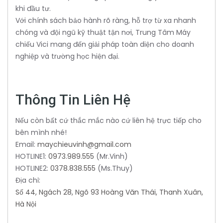
khi đầu tư.
Với chính sách bảo hành rõ ràng, hỗ trợ từ xa nhanh
chóng và đội ngũ kỹ thuật tận nơi, Trung Tâm Máy
chiếu Vici mang đến giải pháp toàn diện cho doanh
nghiệp và trường học hiện đại.
Thông Tin Liên Hệ
Nếu còn bất cứ thắc mắc nào cứ liên hệ trực tiếp cho
bên mình nhé!
Email:
maychieuvinh@gmail.com
HOTLINE1:
0973.989.555
(Mr.Vinh)
HOTLINE2:
0378.838.555
(Ms.Thuy)
Địa chỉ:
Số 44, Ngách 28, Ngõ 93 Hoàng Văn Thái, Thanh Xuân,
Hà Nội