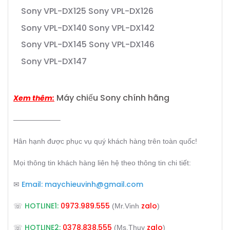
Sony VPL-DX125
Sony VPL-DX126
Sony VPL-DX140
Sony VPL-DX142
Sony VPL-DX145
Sony VPL-DX146
Sony VPL-DX147
Máy chiếu Sony chính hãng
Xem thêm:
——————–
Hân hạnh được phục vụ quý khách hàng trên toàn quốc!
Mọi thông tin khách hàng liên hệ theo thông tin chi tiết:
Email:
maychieuvinh@gmail.com
✉
HOTLINE1:
0973.989.555
zalo
☏
(Mr.Vinh
)
HOTLINE2:
0378.838.555
zalo
☏
(Ms.Thuy
)