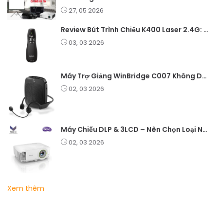
27, 05 2026
Review Bút Trình Chiếu K400 Laser 2.4G: Nhỏ Gọn, Ổn Định, Lý Tưởng Cho Giáo Viên Và Doanh Nghiệp
03, 03 2026
Máy Trợ Giảng WinBridge C007 Không Dây – Pin Lâu, Âm Thanh Rõ
02, 03 2026
Máy Chiếu DLP & 3LCD – Nên Chọn Loại Nào Cho Văn Phòng & Giải Trí?
02, 03 2026
Xem thêm