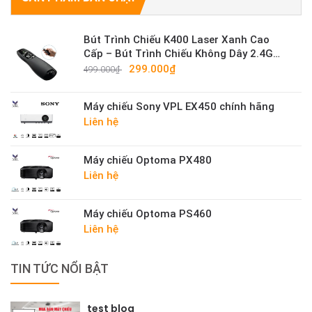
Bút Trình Chiếu K400 Laser Xanh Cao
Cấp – Bút Trình Chiếu Không Dây 2.4G
Sáng Mạnh
299.000₫
499.000₫
Máy chiếu Sony VPL EX450 chính hãng
Liên hệ
Máy chiếu Optoma PX480
Liên hệ
Máy chiếu Optoma PS460
Liên hệ
TIN TỨC NỔI BẬT
test blog