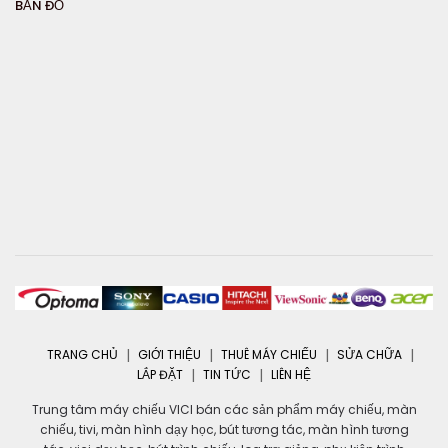
BẢN ĐỒ
TRANG CHỦ
GIỚI THIỆU
THUÊ MÁY CHIẾU
SỬA CHỮA
LẮP ĐẶT
TIN TỨC
LIÊN HỆ
Trung tâm máy chiếu VICI bán các sản phẩm máy chiếu, màn
chiếu, tivi, màn hình dạy học, bút tương tác, màn hình tương