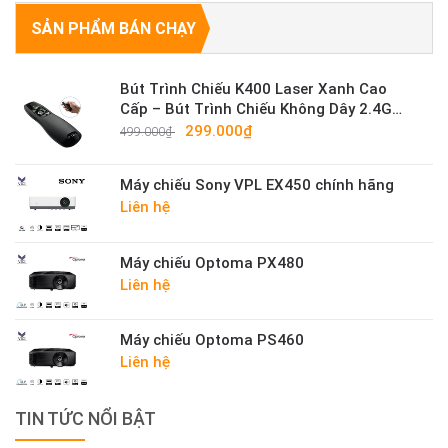
SẢN PHẨM BÁN CHẠY
Bút Trình Chiếu K400 Laser Xanh Cao
Cấp – Bút Trình Chiếu Không Dây 2.4G
Sáng Mạnh
299.000₫
499.000₫
Máy chiếu Sony VPL EX450 chính hãng
Liên hệ
Máy chiếu Optoma PX480
Liên hệ
Máy chiếu Optoma PS460
Liên hệ
TIN TỨC NỔI BẬT