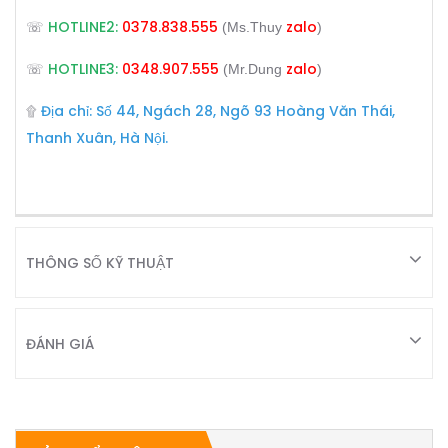
HOTLINE2:
0378.838.555
zalo
☏
(Ms.Thuy
)
HOTLINE3:
0348.907.555
zalo
☏
(Mr.Dung
)
Địa chỉ: Số 44, Ngách 28, Ngõ 93 Hoàng Văn Thái,
۩
Thanh Xuân, Hà Nội.
THÔNG SỐ KỸ THUẬT
ĐÁNH GIÁ