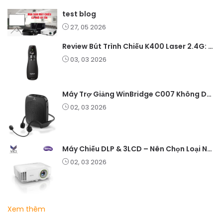
test blog
27, 05 2026
Review Bút Trình Chiếu K400 Laser 2.4G: Nhỏ Gọn, Ổn Định, Lý Tưởng Cho Giáo Viên Và Doanh Nghiệp
03, 03 2026
Máy Trợ Giảng WinBridge C007 Không Dây – Pin Lâu, Âm Thanh Rõ
02, 03 2026
Máy Chiếu DLP & 3LCD – Nên Chọn Loại Nào Cho Văn Phòng & Giải Trí?
02, 03 2026
Xem thêm