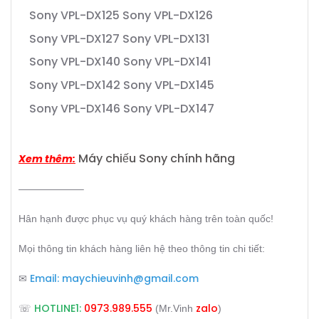
Sony VPL-DX125
Sony VPL-DX126
Sony VPL-DX127
Sony VPL-DX131
Sony VPL-DX140
Sony VPL-DX141
Sony VPL-DX142
Sony VPL-DX145
Sony VPL-DX146
Sony VPL-DX147
Máy chiếu Sony chính hãng
Xem thêm:
——————–
Hân hạnh được phục vụ quý khách hàng trên toàn quốc!
Mọi thông tin khách hàng liên hệ theo thông tin chi tiết:
Email:
maychieuvinh@gmail.com
✉
HOTLINE1:
0973.989.555
zalo
☏
(Mr.Vinh
)