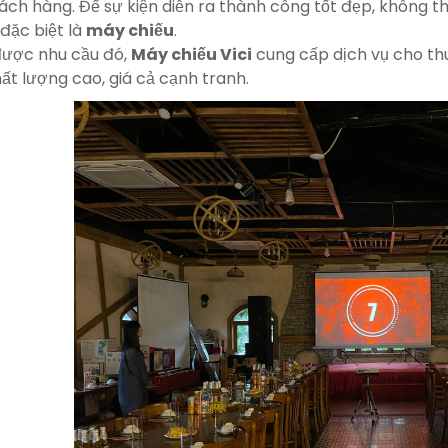
ách hàng. Để sự kiện diễn ra thành công tốt đẹp, không th
 đặc biệt là
máy chiếu
.
được nhu cầu đó,
Máy chiếu Vici
cung cấp dịch vụ cho thu
hất lượng cao, giá cả cạnh tranh.