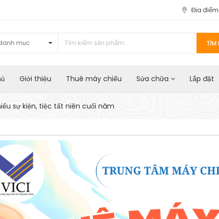
Địa điể
danh mục
TÌM 
hủ
Giới thiệu
Thuê máy chiếu
Sửa chữa
Lắp đặt
ếu sự kiện, tiệc tất niên cuối năm