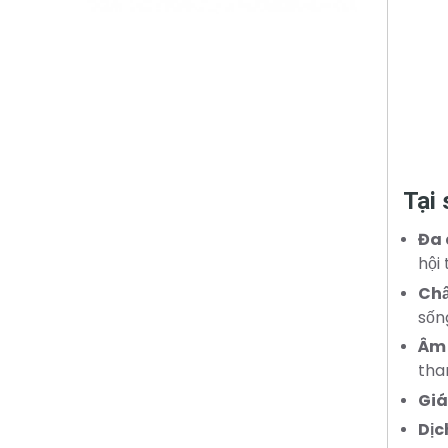
Tại 
Đa 
hội
Chấ
sốn
Âm
tha
Giá
Dịc