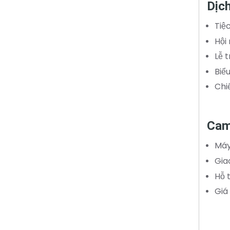
Dịch
Tiệ
Hội
Lễ t
Biể
Chi
Cam
Máy
Gia
Hỗ 
Giá