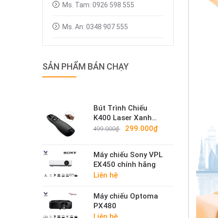
Ms. Tam: 0926 598 555
Ms. An: 0348 907 555
SẢN PHẨM BÁN CHẠY
Bút Trình Chiếu
K400 Laser Xanh
Cao Cấp – Bút Trình
299.000₫
499.000₫
Chiếu Không Dây
2.4G Sáng Mạnh
Máy chiếu Sony VPL
EX450 chính hãng
Liên hệ
Máy chiếu Optoma
PX480
Liên hệ