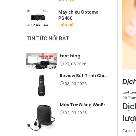
Máy chiếu Optoma
PS460
Liên hệ
TIN TỨC NỔI BẬT
test blog
27, 05 2026
Review Bút Trình Chiếu K400 Laser 2.4G: Nhỏ Gọn, Ổn Định, Lý Tưởng Cho Giáo Viên Và Doanh Nghiệp
Dịc
03, 03 2026
Lượt xem
09 Thán
Dịc
Máy Trợ Giảng WinBridge C007 Không Dây – Pin Lâu, Âm Thanh Rõ
02, 03 2026
lượ
Cuối 