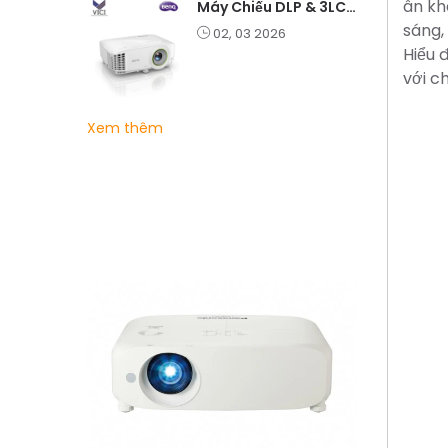
ân kh
Máy Chiếu DLP & 3LCD – Nên Chọn Loại Nào Cho Văn Phòng & Giải Trí?
sáng,
02, 03 2026
Hiểu 
với c
Xem thêm