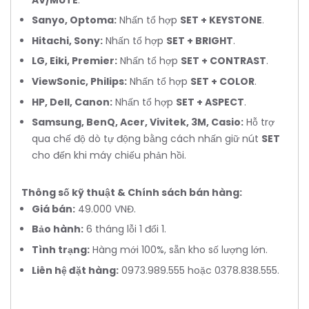
Sanyo, Optoma:
Nhấn tổ hợp
SET + KEYSTONE
.
Hitachi, Sony:
Nhấn tổ hợp
SET + BRIGHT
.
LG, Eiki, Premier:
Nhấn tổ hợp
SET + CONTRAST
.
ViewSonic, Philips:
Nhấn tổ hợp
SET + COLOR
.
HP, Dell, Canon:
Nhấn tổ hợp
SET + ASPECT
.
Samsung, BenQ, Acer, Vivitek, 3M, Casio:
Hỗ trợ
qua chế độ dò tự động bằng cách nhấn giữ nút
SET
cho đến khi máy chiếu phản hồi.
Thông số kỹ thuật & Chính sách bán hàng:
Giá bán:
49.000 VNĐ.
Bảo hành:
6 tháng lỗi 1 đổi 1.
Tình trạng:
Hàng mới 100%, sẵn kho số lượng lớn.
Liên hệ đặt hàng:
0973.989.555 hoặc 0378.838.555.