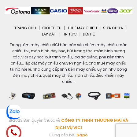
TRANG CHỦ
GIỚI THIỆU
THUÊ MÁY CHIẾU
SỬA CHỮA
LẮP ĐẶT
TIN TỨC
LIÊN HỆ
Trung tâm máy chiếu VICI bán các sản phẩm máy chiếu, màn
chiếu, tivi, màn hình dạy học, bút tương tác, màn hình tương
tác, vici dạy học, bút trình chiếu, loa trợ giảng, phụ kiện trình
chiếu... lắp đặt máy chiếu chuyên nghiệp, cho thuê máy chiếu
tại hà nội rẻ, nhà cung cấp linh kiện máy chiếu uy tín như bóng
đèn máy chiếu, quạt máy chiếu, màn chiếu, điều khiển máy
chiếu...
@2023 Bản quyền thuộc về
CÔNG TY TNHH THƯƠNG MẠI VÀ
DỊCH VỤ VICI
Cung cấp bởi
Sapo