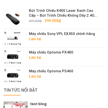
Bút Trình Chiếu K400 Laser Xanh Cao
Cấp – Bút Trình Chiếu Không Dây 2.4G
Sáng Mạnh
299.000₫
499.000₫
Máy chiếu Sony VPL EX450 chính hãng
Liên hệ
Máy chiếu Optoma PX480
Liên hệ
Máy chiếu Optoma PS460
Liên hệ
TIN TỨC NỔI BẬT
test blog