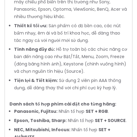
máy chiếu phổ biến trên thị trường như Sony,
Panasonic, Epson, Optoma, ViewSonic, BenQ, Acer và
nhiều thương hiệu khác.
Thiết kế tối ưu:
Sản phẩm có độ bền cao, các nút
bấm nhạy, êm ái và bố trí khoa học, dễ dàng thao
tác ngay cả với người mới sử dụng.
Tính năng đầy đủ:
Hỗ trợ toàn bộ các chức năng cơ
bản đến nâng cao như Bật/Tắt, Menu, Zoom, Freeze
(đóng băng hình ảnh), Keystone (chỉnh vuông hình)
và chọn nguồn tín hiệu (Source).
Tiện lợi & Tiết kiệm:
Sử dụng 2 viên pin AAA thông
dụng, dễ dàng thay thế với chi phí cực kỳ hợp lý.
Danh sách tổ hợp phím cài đặt cho từng hãng:
Panasonic, Fujitsu:
Nhấn tổ hợp
SET + RGB
.
Epson, Toshiba, Sharp:
Nhấn tổ hợp
SET + SOURCE
.
NEC, Mitsubishi, Infocus:
Nhấn tổ hợp
SET +
AV/MUTE
.