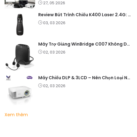
27, 05 2026
Review Bút Trình Chiếu K400 Laser 2.4G: Nhỏ Gọn, Ổn Định, Lý Tưởng Cho Giáo Viên Và Doanh Nghiệp
03, 03 2026
Máy Trợ Giảng WinBridge C007 Không Dây – Pin Lâu, Âm Thanh Rõ
02, 03 2026
Máy Chiếu DLP & 3LCD – Nên Chọn Loại Nào Cho Văn Phòng & Giải Trí?
02, 03 2026
Xem thêm