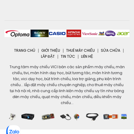
TRANG CHỦ
GIỚI THIỆU
THUÊ MÁY CHIẾU
SỬA CHỮA
LẮP ĐẶT
TIN TỨC
LIÊN HỆ
Trung tâm máy chiếu VICI bán các sản phẩm máy chiếu, màn
chiếu, tivi, màn hình dạy học, bút tương tác, màn hình tương
tác, vici dạy học, bút trình chiếu, loa trợ giảng, phụ kiện trình
chiếu... lắp đặt máy chiếu chuyên nghiệp, cho thuê máy chiếu
tại hà nội rẻ, nhà cung cấp linh kiện máy chiếu uy tín như bóng
đèn máy chiếu, quạt máy chiếu, màn chiếu, điều khiển máy
chiếu...