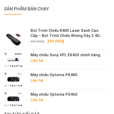
SẢN PHẨM BÁN CHẠY
Bút Trình Chiếu K400 Laser Xanh Cao
Cấp – Bút Trình Chiếu Không Dây 2.4G
Sáng Mạnh
299.000₫
499.000₫
Máy chiếu Sony VPL EX450 chính hãng
Liên hệ
Máy chiếu Optoma PX480
Liên hệ
Máy chiếu Optoma PS460
Liên hệ