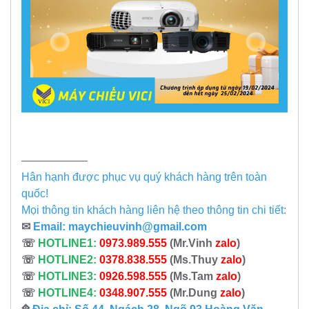
——————
Hân hạnh được phục vụ quý khách hàng trên toàn
quốc!
Mọi thông tin khách hàng liên hệ theo thông tin chi tiết:
✉
Email:
maychieuvinh@gmail.com
☏
HOTLINE1:
0973.989.555
(Mr.Vinh
zalo
)
☏
HOTLINE2:
0378.838.555
(Ms.Thuy
zalo
)
☏
HOTLINE3:
0926.598.555
(Ms.Tam
zalo
)
☏
HOTLINE4:
0348.907.555
(Mr.Dung
zalo
)