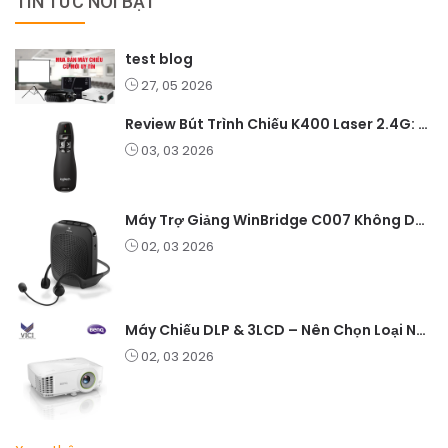
TIN TỨC NỔI BẬT
test blog
27, 05 2026
Review Bút Trình Chiếu K400 Laser 2.4G: Nhỏ Gọn, Ổn Định, Lý Tưởng Cho Giáo Viên Và Doanh Nghiệp
03, 03 2026
Máy Trợ Giảng WinBridge C007 Không Dây – Pin Lâu, Âm Thanh Rõ
02, 03 2026
Máy Chiếu DLP & 3LCD – Nên Chọn Loại Nào Cho Văn Phòng & Giải Trí?
02, 03 2026