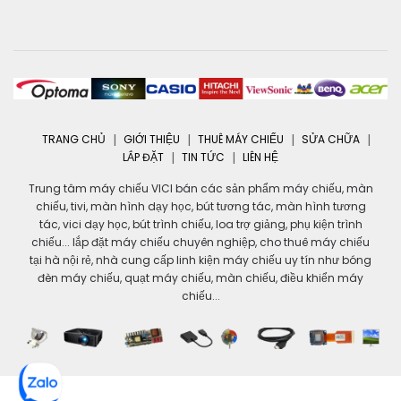
TRANG CHỦ
GIỚI THIỆU
THUÊ MÁY CHIẾU
SỬA CHỮA
LẮP ĐẶT
TIN TỨC
LIÊN HỆ
Trung tâm máy chiếu VICI bán các sản phẩm máy chiếu, màn
chiếu, tivi, màn hình dạy học, bút tương tác, màn hình tương
tác, vici dạy học, bút trình chiếu, loa trợ giảng, phụ kiện trình
chiếu... lắp đặt máy chiếu chuyên nghiệp, cho thuê máy chiếu
tại hà nội rẻ, nhà cung cấp linh kiện máy chiếu uy tín như bóng
đèn máy chiếu, quạt máy chiếu, màn chiếu, điều khiển máy
chiếu...