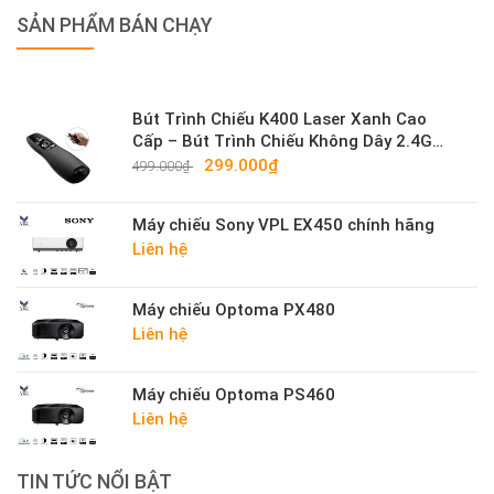
SẢN PHẨM BÁN CHẠY
Bút Trình Chiếu K400 Laser Xanh Cao
Cấp – Bút Trình Chiếu Không Dây 2.4G
Sáng Mạnh
299.000₫
499.000₫
Máy chiếu Sony VPL EX450 chính hãng
Liên hệ
Máy chiếu Optoma PX480
Liên hệ
Máy chiếu Optoma PS460
Liên hệ
TIN TỨC NỔI BẬT