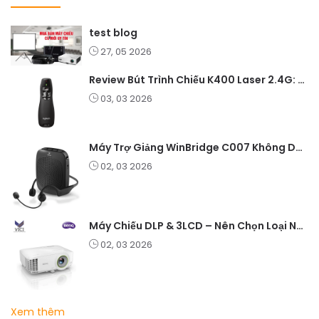
test blog
27, 05 2026
Review Bút Trình Chiếu K400 Laser 2.4G: Nhỏ Gọn, Ổn Định, Lý Tưởng Cho Giáo Viên Và Doanh Nghiệp
03, 03 2026
Máy Trợ Giảng WinBridge C007 Không Dây – Pin Lâu, Âm Thanh Rõ
02, 03 2026
Máy Chiếu DLP & 3LCD – Nên Chọn Loại Nào Cho Văn Phòng & Giải Trí?
02, 03 2026
Xem thêm