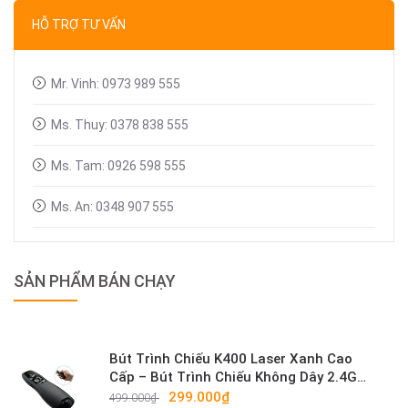
HỖ TRỢ TƯ VẤN
Mr. Vinh: 0973 989 555
Ms. Thuy: 0378 838 555
Ms. Tam: 0926 598 555
Ms. An: 0348 907 555
SẢN PHẨM BÁN CHẠY
Bút Trình Chiếu K400 Laser Xanh Cao
Cấp – Bút Trình Chiếu Không Dây 2.4G
Sáng Mạnh
299.000₫
499.000₫