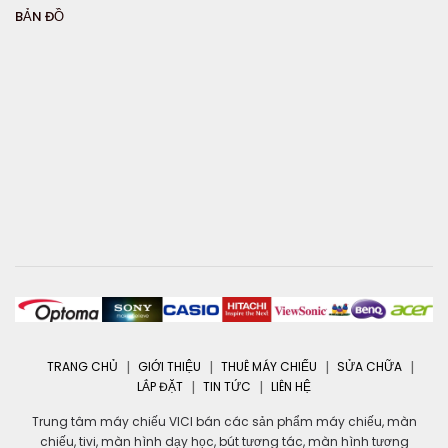
BẢN ĐỒ
TRANG CHỦ
GIỚI THIỆU
THUÊ MÁY CHIẾU
SỬA CHỮA
LẮP ĐẶT
TIN TỨC
LIÊN HỆ
Trung tâm máy chiếu VICI bán các sản phẩm máy chiếu, màn
chiếu, tivi, màn hình dạy học, bút tương tác, màn hình tương