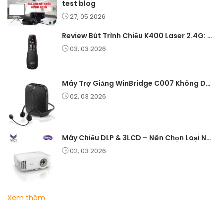
test blog
27, 05 2026
Review Bút Trình Chiếu K400 Laser 2.4G: Nhỏ Gọn, Ổn Định, Lý Tưởng Cho Giáo Viên Và Doanh Nghiệp
03, 03 2026
Máy Trợ Giảng WinBridge C007 Không Dây – Pin Lâu, Âm Thanh Rõ
02, 03 2026
Máy Chiếu DLP & 3LCD – Nên Chọn Loại Nào Cho Văn Phòng & Giải Trí?
02, 03 2026
Xem thêm