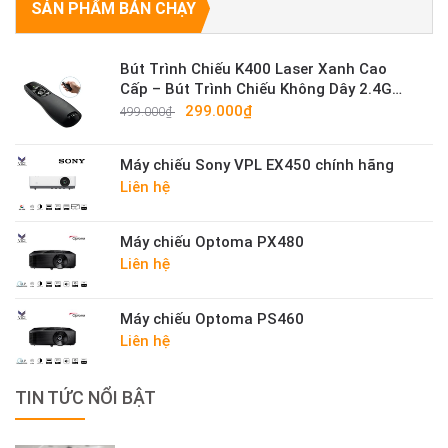
SẢN PHẨM BÁN CHẠY
Bút Trình Chiếu K400 Laser Xanh Cao
Cấp – Bút Trình Chiếu Không Dây 2.4G
Sáng Mạnh
299.000₫
499.000₫
Máy chiếu Sony VPL EX450 chính hãng
Liên hệ
Máy chiếu Optoma PX480
Liên hệ
Máy chiếu Optoma PS460
Liên hệ
TIN TỨC NỔI BẬT