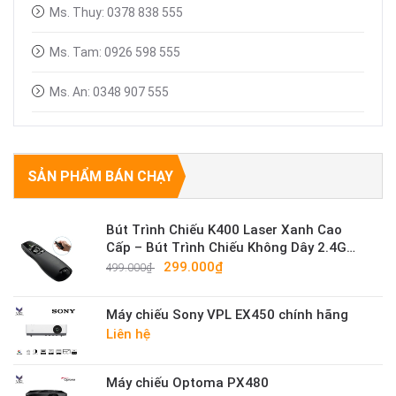
Ms. Thuy: 0378 838 555
Ms. Tam: 0926 598 555
Ms. An: 0348 907 555
SẢN PHẨM BÁN CHẠY
Bút Trình Chiếu K400 Laser Xanh Cao
Cấp – Bút Trình Chiếu Không Dây 2.4G
Sáng Mạnh
299.000₫
499.000₫
Máy chiếu Sony VPL EX450 chính hãng
Liên hệ
Máy chiếu Optoma PX480