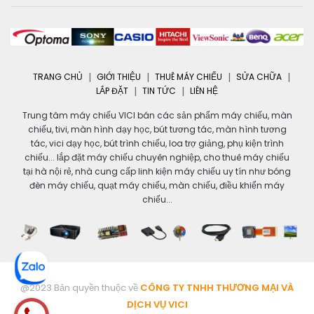
TRANG CHỦ
GIỚI THIỆU
THUÊ MÁY CHIẾU
SỬA CHỮA
LẮP ĐẶT
TIN TỨC
LIÊN HỆ
Trung tâm máy chiếu VICI bán các sản phẩm máy chiếu, màn
chiếu, tivi, màn hình dạy học, bút tương tác, màn hình tương
tác, vici dạy học, bút trình chiếu, loa trợ giảng, phụ kiện trình
chiếu... lắp đặt máy chiếu chuyên nghiệp, cho thuê máy chiếu
tại hà nội rẻ, nhà cung cấp linh kiện máy chiếu uy tín như bóng
đèn máy chiếu, quạt máy chiếu, màn chiếu, điều khiển máy
chiếu...
@2023 Bản quyền thuộc về
CÔNG TY TNHH THƯƠNG MẠI VÀ
DỊCH VỤ VICI