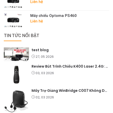
Liên hệ
Máy chiếu Optoma PS460
Liên hệ
TIN TỨC NỔI BẬT
test blog
27, 05 2026
Review Bút Trình Chiếu K400 Laser 2.4G: Nhỏ Gọn, Ổn Định, Lý Tưởng Cho Giáo Viên Và Doanh Nghiệp
03, 03 2026
Máy Trợ Giảng WinBridge C007 Không Dây – Pin Lâu, Âm Thanh Rõ
02, 03 2026