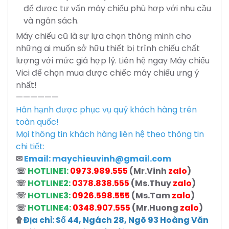
để được tư vấn máy chiếu phù hợp với nhu cầu
và ngân sách.
Máy chiếu cũ là sự lựa chọn thông minh cho
những ai muốn sở hữu thiết bị trình chiếu chất
lượng với mức giá hợp lý. Liên hệ ngay Máy chiếu
Vici để chọn mua được chiếc máy chiếu ưng ý
nhất!
——————
Hân hạnh được phục vụ quý khách hàng trên
toàn quốc!
Mọi thông tin khách hàng liên hệ theo thông tin
chi tiết:
✉
Email:
maychieuvinh@gmail.com
☏
HOTLINE1:
0973.989.555
(Mr.Vinh
zalo
)
☏
HOTLINE2:
0378.838.555
(Ms.Thuy
zalo
)
☏
HOTLINE3:
0926.598.555
(Ms.Tam
zalo
)
☏
HOTLINE4:
0348.907.555
(Mr.Huong
zalo
)
۩
Địa chỉ: Số 44, Ngách 28, Ngõ 93 Hoàng Văn