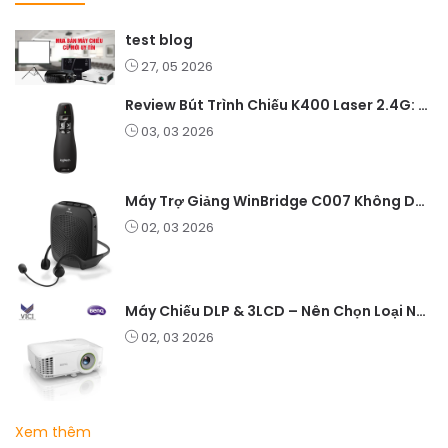
test blog
27, 05 2026
Review Bút Trình Chiếu K400 Laser 2.4G: Nhỏ Gọn, Ổn Định, Lý Tưởng Cho Giáo Viên Và Doanh Nghiệp
03, 03 2026
Máy Trợ Giảng WinBridge C007 Không Dây – Pin Lâu, Âm Thanh Rõ
02, 03 2026
Máy Chiếu DLP & 3LCD – Nên Chọn Loại Nào Cho Văn Phòng & Giải Trí?
02, 03 2026
Xem thêm