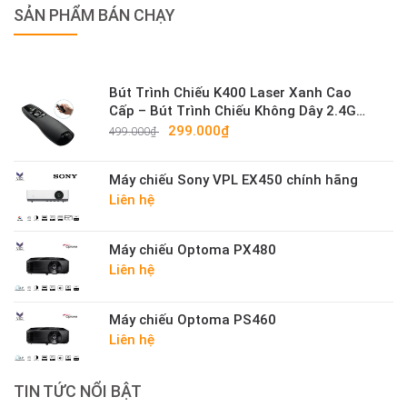
SẢN PHẨM BÁN CHẠY
Bút Trình Chiếu K400 Laser Xanh Cao
Cấp – Bút Trình Chiếu Không Dây 2.4G
Sáng Mạnh
299.000₫
499.000₫
Máy chiếu Sony VPL EX450 chính hãng
Liên hệ
Máy chiếu Optoma PX480
Liên hệ
Máy chiếu Optoma PS460
Liên hệ
TIN TỨC NỔI BẬT