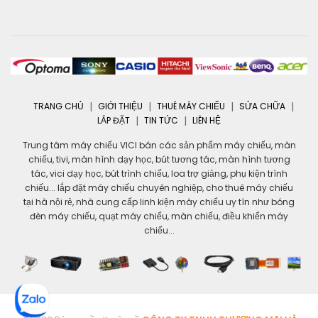
TRANG CHỦ
GIỚI THIỆU
THUÊ MÁY CHIẾU
SỬA CHỮA
LẮP ĐẶT
TIN TỨC
LIÊN HỆ
Trung tâm máy chiếu VICI bán các sản phẩm máy chiếu, màn
chiếu, tivi, màn hình dạy học, bút tương tác, màn hình tương
tác, vici dạy học, bút trình chiếu, loa trợ giảng, phụ kiện trình
chiếu... lắp đặt máy chiếu chuyên nghiệp, cho thuê máy chiếu
tại hà nội rẻ, nhà cung cấp linh kiện máy chiếu uy tín như bóng
đèn máy chiếu, quạt máy chiếu, màn chiếu, điều khiển máy
chiếu...