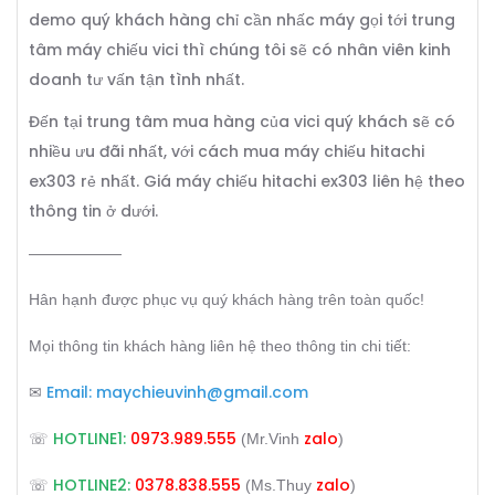
demo quý khách hàng chỉ cần nhấc máy gọi tới trung
tâm máy chiếu vici thì chúng tôi sẽ có nhân viên kinh
doanh tư vấn tận tình nhất.
Đến tại trung tâm mua hàng của vici quý khách sẽ có
nhiều ưu đãi nhất, với cách mua máy chiếu hitachi
ex303 rẻ nhất. Giá máy chiếu hitachi ex303 liên hệ theo
thông tin ở dưới.
——————
Hân hạnh được phục vụ quý khách hàng trên toàn quốc!
Mọi thông tin khách hàng liên hệ theo thông tin chi tiết:
Email:
maychieuvinh@gmail.com
✉
HOTLINE1:
0973.989.555
zalo
☏
(Mr.Vinh
)
HOTLINE2:
0378.838.555
zalo
☏
(Ms.Thuy
)