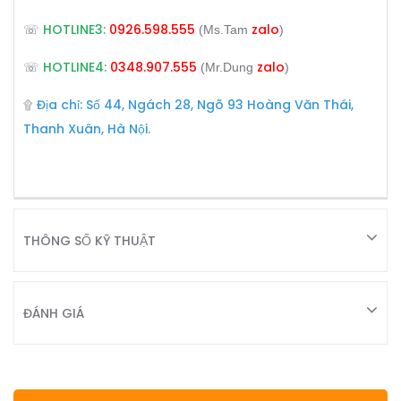
HOTLINE3:
0926.598.555
zalo
☏
(Ms.Tam
)
HOTLINE4:
0348.907.555
zalo
☏
(Mr.Dung
)
Địa chỉ: Số 44, Ngách 28, Ngõ 93 Hoàng Văn Thái,
۩
Thanh Xuân, Hà Nội.
THÔNG SỐ KỸ THUẬT
ĐÁNH GIÁ