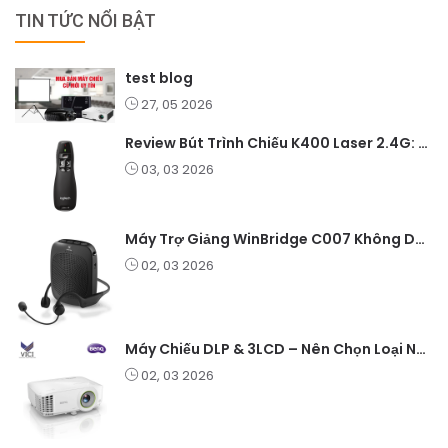
TIN TỨC NỔI BẬT
test blog
27, 05 2026
Review Bút Trình Chiếu K400 Laser 2.4G: Nhỏ Gọn, Ổn Định, Lý Tưởng Cho Giáo Viên Và Doanh Nghiệp
03, 03 2026
Máy Trợ Giảng WinBridge C007 Không Dây – Pin Lâu, Âm Thanh Rõ
02, 03 2026
Máy Chiếu DLP & 3LCD – Nên Chọn Loại Nào Cho Văn Phòng & Giải Trí?
02, 03 2026