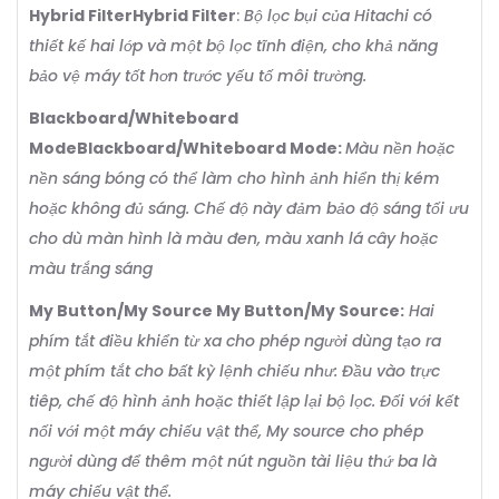
Hybrid FilterHybrid Filter
:
Bộ lọc bụi của Hitachi có
thiết kế hai lớp và một bộ lọc tĩnh điện, cho khả năng
bảo vệ máy tốt hơn trước yếu tố môi trường.
Blackboard/Whiteboard
ModeBlackboard/Whiteboard Mode:
Màu nền hoặc
nền sáng bóng có thể làm cho hình ảnh hiển thị kém
hoặc không đủ sáng. Chế độ này đảm bảo độ sáng tối ưu
cho dù màn hình là màu đen, màu xanh lá cây hoặc
màu trắng sáng
My Button/My Source My Button/My Source:
Hai
phím tắt điều khiển từ xa cho phép người dùng tạo ra
một phím tắt cho bất kỳ lệnh chiếu như: Đầu vào trực
tiêp, chế độ hình ảnh hoặc thiết lập lại bộ lọc. Đối với kết
nối với một máy chiếu vật thể, My source cho phép
người dùng để thêm một nút nguồn tài liệu thứ ba là
máy chiếu vật thể.