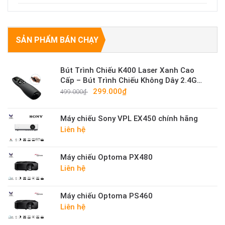
SẢN PHẨM BÁN CHẠY
Bút Trình Chiếu K400 Laser Xanh Cao
Cấp – Bút Trình Chiếu Không Dây 2.4G
Sáng Mạnh
299.000₫
499.000₫
Máy chiếu Sony VPL EX450 chính hãng
Liên hệ
Máy chiếu Optoma PX480
Liên hệ
Máy chiếu Optoma PS460
Liên hệ