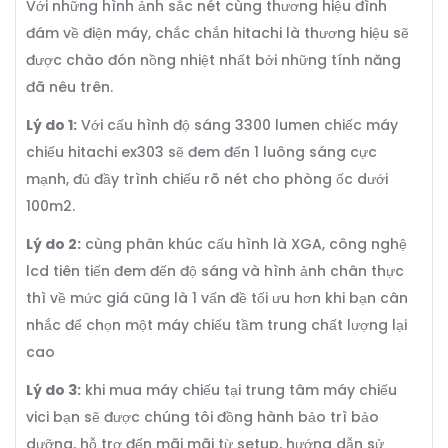
Với những hình ảnh sắc nét cùng thương hiệu đình
đám về điện máy, chắc chắn hitachi là thương hiệu sẽ
được chào đón nồng nhiệt nhất bởi những tính năng
đã nêu trên.
Lý do 1:
Với cấu hình độ sáng 3300 lumen chiếc máy
chiếu hitachi ex303 sẽ đem đến 1 luông sáng cực
mạnh, đủ đầy trình chiếu rõ nét cho phòng ốc dưới
100m2.
Lý do 2:
cùng phân khúc cấu hình là XGA, công nghệ
lcd tiên tiến đem đến độ sáng và hình ảnh chân thực
thì về mức giá cũng là 1 vấn đề tối ưu hơn khi bạn cân
nhắc để chọn một máy chiếu tầm trung chất lượng lại
cao
Lý do 3:
khi mua máy chiếu tại trung tâm máy chiếu
vici bạn sẽ được chúng tôi đồng hành bảo trì bảo
dưỡng, hỗ trợ đến mãi mãi từ setup, hướng dẫn sử