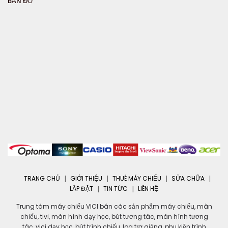
BẢN ĐỒ
TRANG CHỦ
GIỚI THIỆU
THUÊ MÁY CHIẾU
SỬA CHỮA
LẮP ĐẶT
TIN TỨC
LIÊN HỆ
Trung tâm máy chiếu VICI bán các sản phẩm máy chiếu, màn
chiếu, tivi, màn hình dạy học, bút tương tác, màn hình tương
tác, vici dạy học, bút trình chiếu, loa trợ giảng, phụ kiện trình