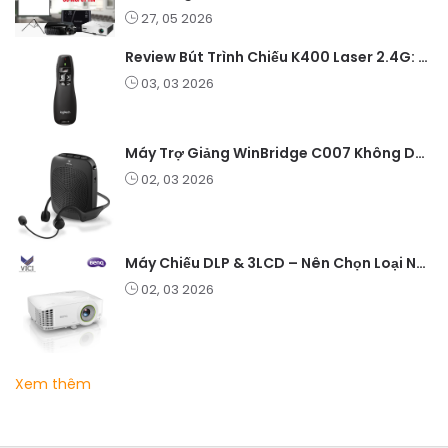
27, 05 2026
Review Bút Trình Chiếu K400 Laser 2.4G: Nhỏ Gọn, Ổn Định, Lý Tưởng Cho Giáo Viên Và Doanh Nghiệp
03, 03 2026
Máy Trợ Giảng WinBridge C007 Không Dây – Pin Lâu, Âm Thanh Rõ
02, 03 2026
Máy Chiếu DLP & 3LCD – Nên Chọn Loại Nào Cho Văn Phòng & Giải Trí?
02, 03 2026
Xem thêm