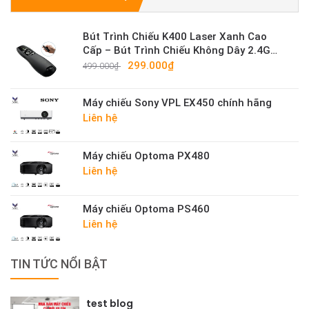
Bút Trình Chiếu K400 Laser Xanh Cao
Cấp – Bút Trình Chiếu Không Dây 2.4G
Sáng Mạnh
299.000₫
499.000₫
Máy chiếu Sony VPL EX450 chính hãng
Liên hệ
Máy chiếu Optoma PX480
Liên hệ
Máy chiếu Optoma PS460
Liên hệ
TIN TỨC NỔI BẬT
test blog