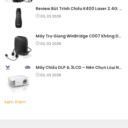
Review Bút Trình Chiếu K400 Laser 2.4G: Nhỏ Gọn, Ổn Định, Lý Tưởng Cho Giáo Viên Và Doanh Nghiệp
03, 03 2026
Máy Trợ Giảng WinBridge C007 Không Dây – Pin Lâu, Âm Thanh Rõ
02, 03 2026
Máy Chiếu DLP & 3LCD – Nên Chọn Loại Nào Cho Văn Phòng & Giải Trí?
02, 03 2026
Xem thêm