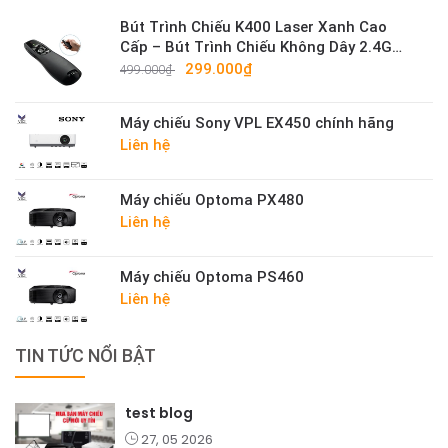
Bút Trình Chiếu K400 Laser Xanh Cao
Cấp – Bút Trình Chiếu Không Dây 2.4G
Sáng Mạnh
299.000₫
499.000₫
Máy chiếu Sony VPL EX450 chính hãng
Liên hệ
Máy chiếu Optoma PX480
Liên hệ
Máy chiếu Optoma PS460
Liên hệ
TIN TỨC NỔI BẬT
test blog
27, 05 2026