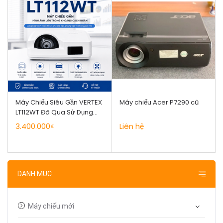
Máy Chiếu Siêu Gần VERTEX
Máy chiếu Acer P7290 cũ
LT112WT Đã Qua Sử Dụng
Giá Tốt
3.400.000₫
Liên hệ
DANH MỤC
Máy chiếu mới