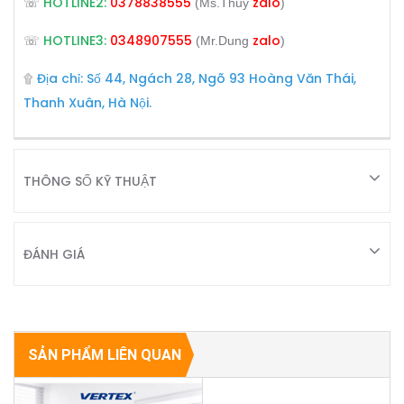
HOTLINE2:
0378838555
zalo
☏
(Ms.Thuy
)
HOTLINE3:
0348907555
zalo
☏
(Mr.Dung
)
Địa chỉ: Số 44, Ngách 28, Ngõ 93 Hoàng Văn Thái,
۩
Thanh Xuân, Hà Nội.
THÔNG SỐ KỸ THUẬT
ĐÁNH GIÁ
SẢN PHẨM LIÊN QUAN