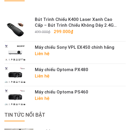
Bút Trình Chiếu K400 Laser Xanh Cao
Cấp – Bút Trình Chiếu Không Dây 2.4G
Sáng Mạnh
299.000₫
499.000₫
Máy chiếu Sony VPL EX450 chính hãng
Liên hệ
Máy chiếu Optoma PX480
Liên hệ
Máy chiếu Optoma PS460
Liên hệ
TIN TỨC NỔI BẬT