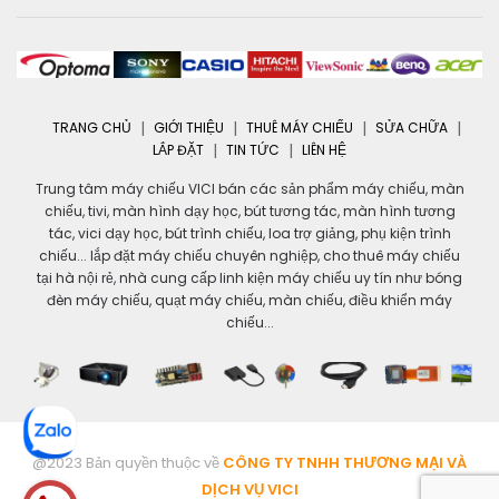
TRANG CHỦ
GIỚI THIỆU
THUÊ MÁY CHIẾU
SỬA CHỮA
LẮP ĐẶT
TIN TỨC
LIÊN HỆ
Trung tâm máy chiếu VICI bán các sản phẩm máy chiếu, màn
chiếu, tivi, màn hình dạy học, bút tương tác, màn hình tương
tác, vici dạy học, bút trình chiếu, loa trợ giảng, phụ kiện trình
chiếu... lắp đặt máy chiếu chuyên nghiệp, cho thuê máy chiếu
tại hà nội rẻ, nhà cung cấp linh kiện máy chiếu uy tín như bóng
đèn máy chiếu, quạt máy chiếu, màn chiếu, điều khiển máy
chiếu...
@2023 Bản quyền thuộc về
CÔNG TY TNHH THƯƠNG MẠI VÀ
DỊCH VỤ VICI