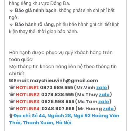
hàng riêng khu vực Đống Đa.
🔹
Báo giá minh bạch
, không phát sinh chi phí bất
ngờ.
🔹
Bảo hành rõ ràng
, phiếu bảo hành ghi chi tiết linh
kiện thay thế, thời gian bảo hành.
Hân hạnh được phục vụ quý khách hàng trên
toàn quốc!
Mọi thông tin khách hàng liên hệ theo thông tin
chi tiết:
✉ Email:
maychieuvinh@gmail.com
☏
HOTLINE1
:
0973.989.555
(Mr.Vinh
zalo
)
☏
HOTLINE2:
0378.838.555
(Ms.Thuy
zalo
)
☏
HOTLINE3:
0926.598.555
(Ms.Tam
zalo
)
☏
HOTLINE4:
0348.907.555
(Mr.Huong
zalo
)
۩
Địa chỉ: Số 44, Ngách 28, Ngõ 93 Hoàng Văn
Thái, Thanh Xuân, Hà Nội.