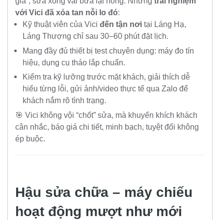
giá”, sửa xong vài bữa lại hỏng. Nhưng
trải nghiệm
với Vici đã xóa tan nỗi lo đó
:
Kỹ thuật viên của Vici
đến tận nơi
tại Láng Hạ,
Láng Thượng chỉ sau 30–60 phút đặt lịch.
Mang đầy đủ thiết bị test chuyên dụng: máy đo tín
hiệu, dụng cụ tháo lắp chuẩn.
Kiểm tra kỹ lưỡng trước mặt khách, giải thích dễ
hiểu từng lỗi, gửi ảnh/video thực tế qua Zalo để
khách nắm rõ tình trạng.
🎯 Vici không vội “chốt” sửa, mà khuyến khích khách
cân nhắc, báo giá chi tiết, minh bạch, tuyệt đối không
ép buộc.
Hậu sửa chữa – máy chiếu
hoạt động mượt như mới