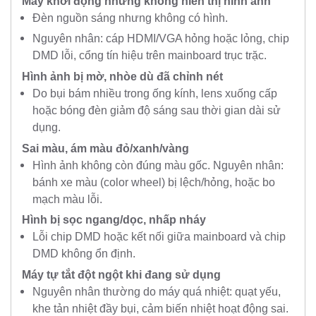
Máy khởi động nhưng không hiển thị hình ảnh
Đèn nguồn sáng nhưng không có hình.
Nguyên nhân: cáp HDMI/VGA hỏng hoặc lỏng, chip
DMD lỗi, cổng tín hiệu trên mainboard trục trặc.
Hình ảnh bị mờ, nhòe dù đã chỉnh nét
Do bụi bám nhiều trong ống kính, lens xuống cấp
hoặc bóng đèn giảm độ sáng sau thời gian dài sử
dụng.
Sai màu, ám màu đỏ/xanh/vàng
Hình ảnh không còn đúng màu gốc. Nguyên nhân:
bánh xe màu (color wheel) bị lệch/hỏng, hoặc bo
mạch màu lỗi.
Hình bị sọc ngang/dọc, nhấp nháy
Lỗi chip DMD hoặc kết nối giữa mainboard và chip
DMD không ổn định.
Máy tự tắt đột ngột khi đang sử dụng
Nguyên nhân thường do máy quá nhiệt: quạt yếu,
khe tản nhiệt đầy bụi, cảm biến nhiệt hoạt động sai.