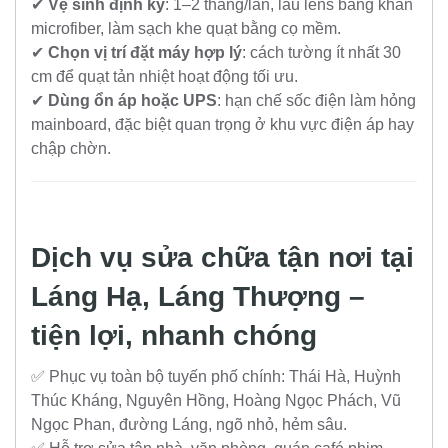
✔
Vệ sinh định kỳ
: 1–2 tháng/lần, lau lens bằng khăn
microfiber, làm sạch khe quạt bằng cọ mềm.
✔
Chọn vị trí đặt máy hợp lý
: cách tường ít nhất 30
cm để quạt tản nhiệt hoạt động tối ưu.
✔
Dùng ổn áp hoặc UPS
: hạn chế sốc điện làm hỏng
mainboard, đặc biệt quan trọng ở khu vực điện áp hay
chập chờn.
Dịch vụ sửa chữa tận nơi tại
Láng Hạ, Láng Thượng –
tiện lợi, nhanh chóng
✅ Phục vụ toàn bộ tuyến phố chính: Thái Hà, Huỳnh
Thúc Kháng, Nguyên Hồng, Hoàng Ngọc Phách, Vũ
Ngọc Phan, đường Láng, ngõ nhỏ, hẻm sâu.