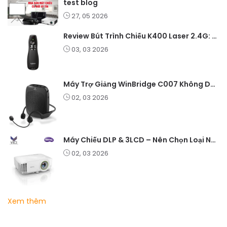
test blog
27, 05 2026
Review Bút Trình Chiếu K400 Laser 2.4G: Nhỏ Gọn, Ổn Định, Lý Tưởng Cho Giáo Viên Và Doanh Nghiệp
03, 03 2026
Máy Trợ Giảng WinBridge C007 Không Dây – Pin Lâu, Âm Thanh Rõ
02, 03 2026
Máy Chiếu DLP & 3LCD – Nên Chọn Loại Nào Cho Văn Phòng & Giải Trí?
02, 03 2026
Xem thêm