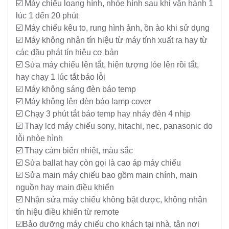
☑️ Máy chiếu loang hình, nhòe hình sau khi vận hành 1
lúc 1 đến 20 phút
☑️ Máy chiếu kêu to, rung hình ảnh, ồn ào khi sử dụng
☑️ Máy không nhận tín hiệu từ máy tính xuất ra hay từ
các đầu phát tín hiệu cơ bản
☑️ Sửa máy chiếu lên tắt, hiện tượng lóe lên rồi tắt,
hay chạy 1 lúc tắt báo lỗi
☑️ Máy không sáng đèn báo temp
☑️ Máy không lên đèn báo lamp cover
☑️ Chạy 3 phút tắt báo temp hay nháy đèn 4 nhịp
☑️ Thay lcd máy chiếu sony, hitachi, nec, panasonic do
lỗi nhòe hình
☑️ Thay cảm biến nhiệt, màu sắc
☑️ Sửa ballat hay còn gọi là cao áp máy chiếu
☑️ Sửa main máy chiếu bao gồm main chính, main
nguồn hay main điều khiển
☑️ Nhận sửa máy chiếu không bật được, không nhận
tín hiệu điều khiển từ remote
☑️Bảo dưỡng máy chiếu cho khách tại nhà, tận nơi