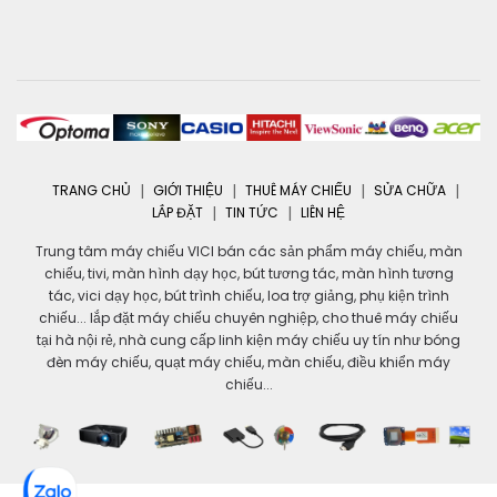
TRANG CHỦ
GIỚI THIỆU
THUÊ MÁY CHIẾU
SỬA CHỮA
LẮP ĐẶT
TIN TỨC
LIÊN HỆ
Trung tâm máy chiếu VICI bán các sản phẩm máy chiếu, màn
chiếu, tivi, màn hình dạy học, bút tương tác, màn hình tương
tác, vici dạy học, bút trình chiếu, loa trợ giảng, phụ kiện trình
chiếu... lắp đặt máy chiếu chuyên nghiệp, cho thuê máy chiếu
tại hà nội rẻ, nhà cung cấp linh kiện máy chiếu uy tín như bóng
đèn máy chiếu, quạt máy chiếu, màn chiếu, điều khiển máy
chiếu...