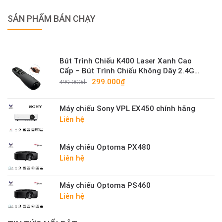
SẢN PHẨM BÁN CHẠY
Bút Trình Chiếu K400 Laser Xanh Cao
Cấp – Bút Trình Chiếu Không Dây 2.4G
Sáng Mạnh
299.000₫
499.000₫
Máy chiếu Sony VPL EX450 chính hãng
Liên hệ
Máy chiếu Optoma PX480
Liên hệ
Máy chiếu Optoma PS460
Liên hệ