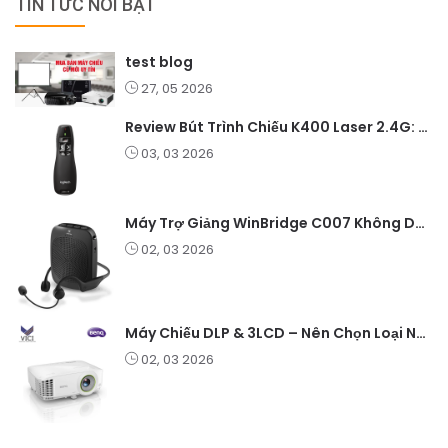
TIN TỨC NỔI BẬT
test blog
27, 05 2026
Review Bút Trình Chiếu K400 Laser 2.4G: Nhỏ Gọn, Ổn Định, Lý Tưởng Cho Giáo Viên Và Doanh Nghiệp
03, 03 2026
Máy Trợ Giảng WinBridge C007 Không Dây – Pin Lâu, Âm Thanh Rõ
02, 03 2026
Máy Chiếu DLP & 3LCD – Nên Chọn Loại Nào Cho Văn Phòng & Giải Trí?
02, 03 2026