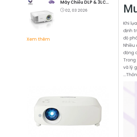
Máy Chiếu DLP & 3LCD – Nên Chọn Loại Nào Cho Văn Phòng & Giải Trí?
M
02, 03 2026
Khi lự
định t
độ phâ
Xem thêm
Nhiều 
động c
Trong 
và lý 
...Thô