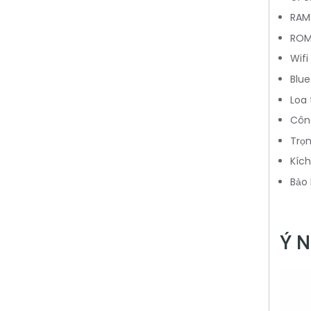
RAM
ROM
Wifi
Blue
Loa 
Công
Trọn
Kích
Bảo 
Ý N