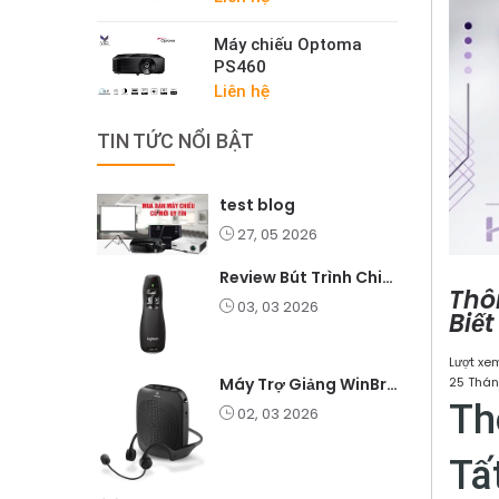
Máy chiếu Optoma
PS460
Liên hệ
TIN TỨC NỔI BẬT
test blog
27, 05 2026
Review Bút Trình Chiếu K400 Laser 2.4G: Nhỏ Gọn, Ổn Định, Lý Tưởng Cho Giáo Viên Và Doanh Nghiệp
Thô
03, 03 2026
Biế
Lượt xem
25 Thán
Máy Trợ Giảng WinBridge C007 Không Dây – Pin Lâu, Âm Thanh Rõ
Th
02, 03 2026
Tấ