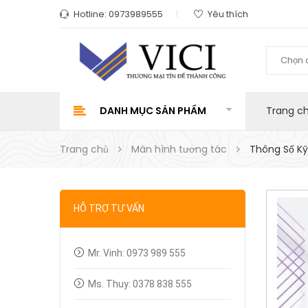
Hotline:
0973989555
Yêu thích
Chọn 
DANH MỤC SẢN PHẨM
Trang c
Trang chủ
Màn hình tương tác
Thông Số Kỹ
HỖ TRỢ TƯ VẤN
Mr. Vinh: 0973 989 555
Ms. Thuy: 0378 838 555