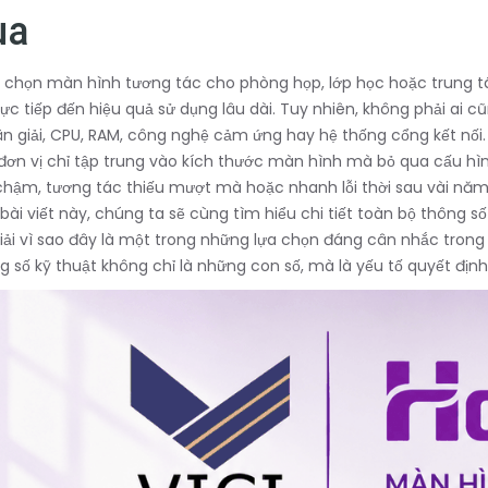
ua
a chọn màn hình tương tác cho phòng họp, lớp học hoặc trung tâ
rực tiếp đến hiệu quả sử dụng lâu dài. Tuy nhiên, không phải ai 
n giải, CPU, RAM, công nghệ cảm ứng hay hệ thống cổng kết nối.
đơn vị chỉ tập trung vào kích thước màn hình mà bỏ qua cấu hình
hậm, tương tác thiếu mượt mà hoặc nhanh lỗi thời sau vài năm
bài viết này, chúng ta sẽ cùng tìm hiểu chi tiết toàn bộ thông 
giải vì sao đây là một trong những lựa chọn đáng cân nhắc tron
ng số kỹ thuật không chỉ là những con số, mà là yếu tố quyết định