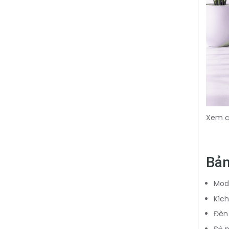
Xem ch
Bản
Mode
Kích
Đèn
Độ p