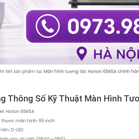
i tiết sản phẩm tại:
Màn hình tương tác Horion 65K6A chính hã
g Thông Số Kỹ Thuật Màn Hình Tư
l: Horion 65K6A
 thước màn hình: 65 inch
 nền: D-LED
hân giải: 4K UHD (3840 x 2160)