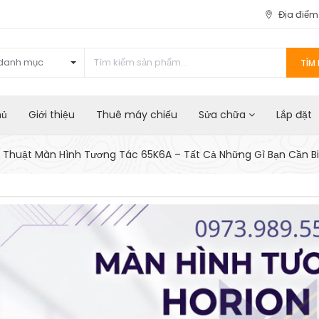
Địa điể
danh mục
TÌM 
hủ
Giới thiệu
Thuê máy chiếu
Sửa chữa
Lắp đặt
 Thuật Màn Hình Tương Tác 65K6A – Tất Cả Những Gì Bạn Cần Bi