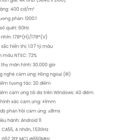
sáng: 400 cd/m²
ương phản: 1200:1
số quét: 60Hz
nhìn: 178°(H)/178°(V)
sắc hiển thị: 1.07 tỷ màu
 màu NTSC: 72%
 thọ màn hình: 30.000 giờ
g nghệ cảm ứng: Hồng ngoại (IR)
iểm tương tác: 20 điểm
iểm cảm ứng tối đa trên Windows: 40 điểm
chính xác cảm ứng: ±1mm
 độ phản hồi cảm ứng: ≤8ms
iều hành: Android 11
 CA55, 4 nhân, 1.53GHz
: G52 2EE MC1 @550MHz