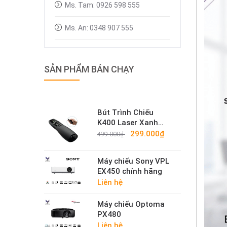
Ms. Tam: 0926 598 555
Ms. An: 0348 907 555
SẢN PHẨM BÁN CHẠY
Bút Trình Chiếu
K400 Laser Xanh
Cao Cấp – Bút Trình
299.000₫
499.000₫
Chiếu Không Dây
2.4G Sáng Mạnh
Máy chiếu Sony VPL
EX450 chính hãng
Liên hệ
Máy chiếu Optoma
PX480
Liên hệ