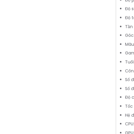
Độ 
Độ t
Tần 
Góc 
Màu 
Gam
Tuổi
Côn
Số đ
Số đ
Độ 
Tốc
Hệ đ
CPU:
GPU