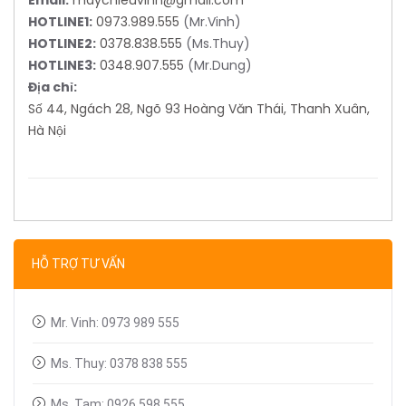
HOTLINE1:
0973.989.555
(Mr.Vinh)
HOTLINE2:
0378.838.555
(Ms.Thuy)
HOTLINE3:
0348.907.555
(Mr.Dung)
Địa chỉ:
Số 44, Ngách 28, Ngõ 93 Hoàng Văn Thái, Thanh Xuân,
Hà Nội
HỖ TRỢ TƯ VẤN
Mr. Vinh: 0973 989 555
Ms. Thuy: 0378 838 555
Ms. Tam: 0926 598 555