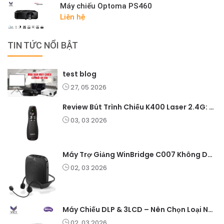
Máy chiếu Optoma PS460
Liên hệ
TIN TỨC NỔI BẬT
test blog
27, 05 2026
Review Bút Trình Chiếu K400 Laser 2.4G: Nhỏ Gọn, Ổn Định, Lý Tưởng Cho Giáo Viên Và Doanh Nghiệp
03, 03 2026
Máy Trợ Giảng WinBridge C007 Không Dây – Pin Lâu, Âm Thanh Rõ
02, 03 2026
Máy Chiếu DLP & 3LCD – Nên Chọn Loại Nào Cho Văn Phòng & Giải Trí?
02, 03 2026