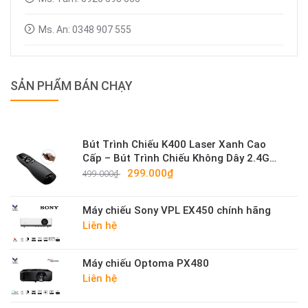
Ms. An: 0348 907 555
SẢN PHẨM BÁN CHẠY
Bút Trình Chiếu K400 Laser Xanh Cao
Cấp – Bút Trình Chiếu Không Dây 2.4G
Sáng Mạnh
299.000₫
499.000₫
Máy chiếu Sony VPL EX450 chính hãng
Liên hệ
Máy chiếu Optoma PX480
Liên hệ