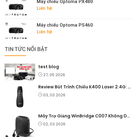
Máy chiếu Optoma PX480
Liên hệ
Máy chiếu Optoma PS460
Liên hệ
TIN TỨC NỔI BẬT
test blog
27, 05 2026
Review Bút Trình Chiếu K400 Laser 2.4G: Nhỏ Gọn, Ổn Định, Lý Tưởng Cho Giáo Viên Và Doanh Nghiệp
03, 03 2026
Máy Trợ Giảng WinBridge C007 Không Dây – Pin Lâu, Âm Thanh Rõ
02, 03 2026