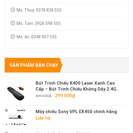
Ms. Thuy: 0378 838 555
Ms. Tam: 0926 598 555
Ms. An: 0348 907 555
SẢN PHẨM BÁN CHẠY
Bút Trình Chiếu K400 Laser Xanh Cao
Cấp – Bút Trình Chiếu Không Dây 2.4G
Sáng Mạnh
299.000₫
499.000₫
Máy chiếu Sony VPL EX450 chính hãng
Liên hệ