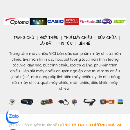
TRANG CHỦ
GIỚI THIỆU
THUÊ MÁY CHIẾU
SỬA CHỮA
LẮP ĐẶT
TIN TỨC
LIÊN HỆ
Trung tâm máy chiếu VICI bán các sản phẩm máy chiếu, màn
chiếu, tivi, màn hình dạy học, bút tương tác, màn hình tương
tác, vici dạy học, bút trình chiếu, loa trợ giảng, phụ kiện trình
chiếu... lắp đặt máy chiếu chuyên nghiệp, cho thuê máy chiếu
tại hà nội rẻ, nhà cung cấp linh kiện máy chiếu uy tín như bóng
đèn máy chiếu, quạt máy chiếu, màn chiếu, điều khiển máy
chiếu...
@2023 Bản quyền thuộc về
CÔNG TY TNHH THƯƠNG MẠI VÀ