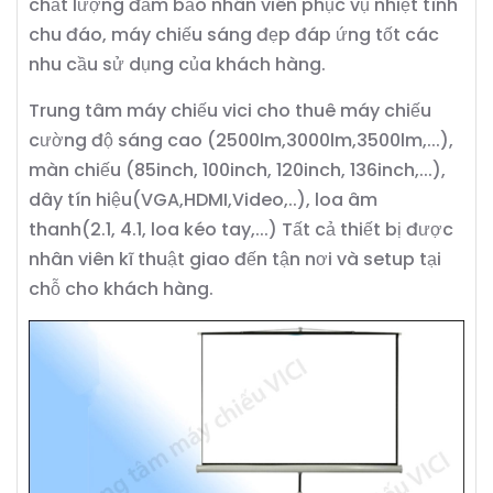
chất lượng đảm bảo nhân viên phục vụ nhiệt tình
chu đáo, máy chiếu sáng đẹp đáp ứng tốt các
nhu cầu sử dụng của khách hàng.
Trung tâm máy chiếu vici cho thuê máy chiếu
cường độ sáng cao (2500lm,3000lm,3500lm,...),
màn chiếu (85inch, 100inch, 120inch, 136inch,...),
dây tín hiệu(VGA,HDMI,Video,..), loa âm
thanh(2.1, 4.1, loa kéo tay,...) Tất cả thiết bị được
nhân viên kĩ thuật giao đến tận nơi và setup tại
chỗ cho khách hàng.