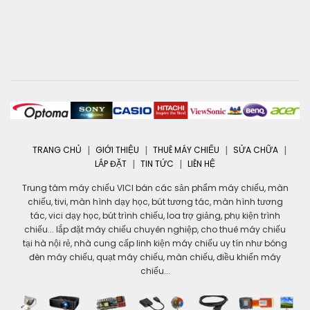
TRANG CHỦ
GIỚI THIỆU
THUÊ MÁY CHIẾU
SỬA CHỮA
LẮP ĐẶT
TIN TỨC
LIÊN HỆ
Trung tâm máy chiếu VICI bán các sản phẩm máy chiếu, màn
chiếu, tivi, màn hình dạy học, bút tương tác, màn hình tương
tác, vici dạy học, bút trình chiếu, loa trợ giảng, phụ kiện trình
chiếu... lắp đặt máy chiếu chuyên nghiệp, cho thuê máy chiếu
tại hà nội rẻ, nhà cung cấp linh kiện máy chiếu uy tín như bóng
đèn máy chiếu, quạt máy chiếu, màn chiếu, điều khiển máy
chiếu...