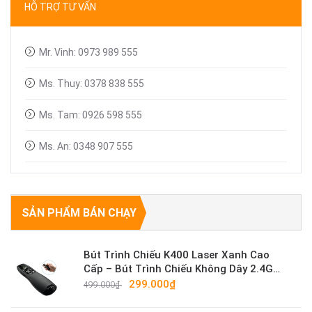
HỖ TRỢ TƯ VẤN
Linh kiện máy chiếu
Mr. Vinh: 0973 989 555
Ms. Thuy: 0378 838 555
Ms. Tam: 0926 598 555
Ms. An: 0348 907 555
SẢN PHẨM BÁN CHẠY
Bút Trình Chiếu K400 Laser Xanh Cao
Cấp – Bút Trình Chiếu Không Dây 2.4G
Sáng Mạnh
299.000₫
499.000₫