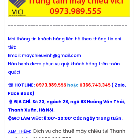
-------------------------------------------
Mọi thông tin khách hàng liên hệ theo thông tin chi
tiết:
Email:
maychieuvinh@gmail.com
Hân hạnh được phục vụ quý khách hàng trên toàn
quốc!
☏ HOTLINE:
0973.989.555
hoặc
0366.743.345
( Zalo,
Face Book)
۩ ĐỊA CHỈ: Số 23, ngách 28, ngõ 93 Hoàng Văn Thái,
Thanh Xuân, Hà Nội.
⌚GIỜ LÀM VIỆC: 8:00’-20:00’ Các ngày trong tuần.
Dịch vụ cho thuê máy chiếu tại Thanh
XEM THÊM
: