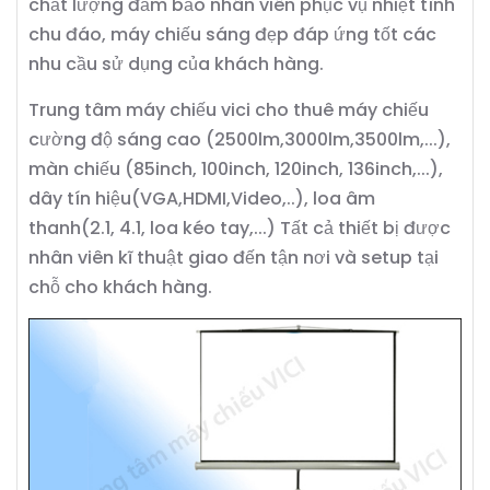
chất lượng đảm bảo nhân viên phục vụ nhiệt tình
chu đáo, máy chiếu sáng đẹp đáp ứng tốt các
nhu cầu sử dụng của khách hàng.
Trung tâm máy chiếu vici cho thuê máy chiếu
cường độ sáng cao (2500lm,3000lm,3500lm,...),
màn chiếu (85inch, 100inch, 120inch, 136inch,...),
dây tín hiệu(VGA,HDMI,Video,..), loa âm
thanh(2.1, 4.1, loa kéo tay,...) Tất cả thiết bị được
nhân viên kĩ thuật giao đến tận nơi và setup tại
chỗ cho khách hàng.