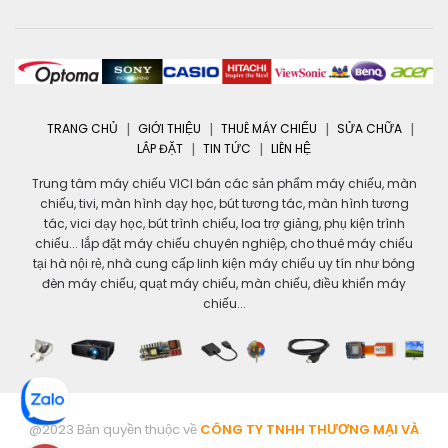
TRANG CHỦ
GIỚI THIỆU
THUÊ MÁY CHIẾU
SỬA CHỮA
LẮP ĐẶT
TIN TỨC
LIÊN HỆ
Trung tâm máy chiếu VICI bán các sản phẩm máy chiếu, màn
chiếu, tivi, màn hình dạy học, bút tương tác, màn hình tương
tác, vici dạy học, bút trình chiếu, loa trợ giảng, phụ kiện trình
chiếu... lắp đặt máy chiếu chuyên nghiệp, cho thuê máy chiếu
tại hà nội rẻ, nhà cung cấp linh kiện máy chiếu uy tín như bóng
đèn máy chiếu, quạt máy chiếu, màn chiếu, điều khiển máy
chiếu...
@2023 Bản quyền thuộc về
CÔNG TY TNHH THƯƠNG MẠI VÀ