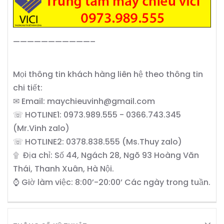
———————————–
Mọi thông tin khách hàng liên hệ theo thông tin
chi tiết:
✉ Email: maychieuvinh@gmail.com
☏ HOTLINE1: 0973.989.555 - 0366.743.345
(Mr.Vinh zalo)
☏ HOTLINE2: 0378.838.555 (Ms.Thuy zalo)
۩ Địa chỉ: Số 44, Ngách 28, Ngõ 93 Hoàng Văn
Thái, Thanh Xuân, Hà Nội.
⌚ Giờ làm việc: 8:00’-20:00’ Các ngày trong tuần.