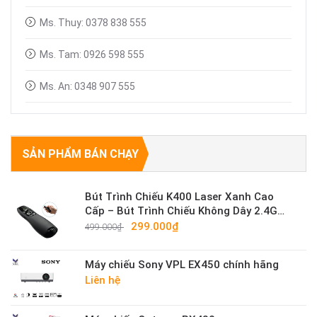
Ms. Thuy: 0378 838 555
Ms. Tam: 0926 598 555
Ms. An: 0348 907 555
SẢN PHẨM BÁN CHẠY
Bút Trình Chiếu K400 Laser Xanh Cao
Cấp – Bút Trình Chiếu Không Dây 2.4G
Sáng Mạnh
299.000₫
499.000₫
Máy chiếu Sony VPL EX450 chính hãng
Liên hệ