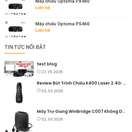
Máy chiếu Optoma PX480
Liên hệ
Máy chiếu Optoma PS460
Liên hệ
TIN TỨC NỔI BẬT
test blog
27, 05 2026
Review Bút Trình Chiếu K400 Laser 2.4G: Nhỏ Gọn, Ổn Định, Lý Tưởng Cho Giáo Viên Và Doanh Nghiệp
03, 03 2026
Máy Trợ Giảng WinBridge C007 Không Dây – Pin Lâu, Âm Thanh Rõ
02, 03 2026