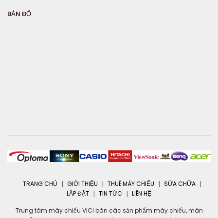
BẢN ĐỒ
TRANG CHỦ
GIỚI THIỆU
THUÊ MÁY CHIẾU
SỬA CHỮA
LẮP ĐẶT
TIN TỨC
LIÊN HỆ
Trung tâm máy chiếu VICI bán các sản phẩm máy chiếu, màn