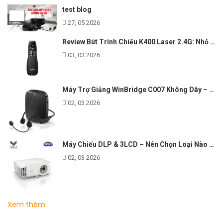
test blog
27, 05 2026
Review Bút Trình Chiếu K400 Laser 2.4G: Nhỏ Gọn, Ổn Định, Lý Tưởng Cho Giáo Viên Và Doanh Nghiệp
03, 03 2026
Máy Trợ Giảng WinBridge C007 Không Dây – Pin Lâu, Âm Thanh Rõ
02, 03 2026
Máy Chiếu DLP & 3LCD – Nên Chọn Loại Nào Cho Văn Phòng & Giải Trí?
02, 03 2026
Xem thêm