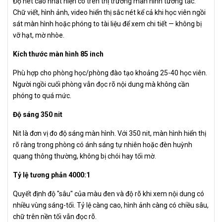
Độ nét cao nhất hiện có trên thị trường màn hình tương tác.
Chữ viết, hình ảnh, video hiển thị sắc nét kể cả khi học viên ngồi
sát màn hình hoặc phóng to tài liệu để xem chi tiết — không bị
vỡ hạt, mờ nhòe.
Kích thước màn hình 85 inch
Phù hợp cho phòng học/phòng đào tạo khoảng 25-40 học viên.
Người ngồi cuối phòng vẫn đọc rõ nội dung mà không cần
phóng to quá mức.
Độ sáng 350 nit
Nit là đơn vị đo độ sáng màn hình. Với 350 nit, màn hình hiển thị
rõ ràng trong phòng có ánh sáng tự nhiên hoặc đèn huỳnh
quang thông thường, không bị chói hay tối mờ.
Tỷ lệ tương phản 4000:1
Quyết định độ "sâu" của màu đen và độ rõ khi xem nội dung có
nhiều vùng sáng-tối. Tỷ lệ càng cao, hình ảnh càng có chiều sâu,
chữ trên nền tối vẫn đọc rõ.