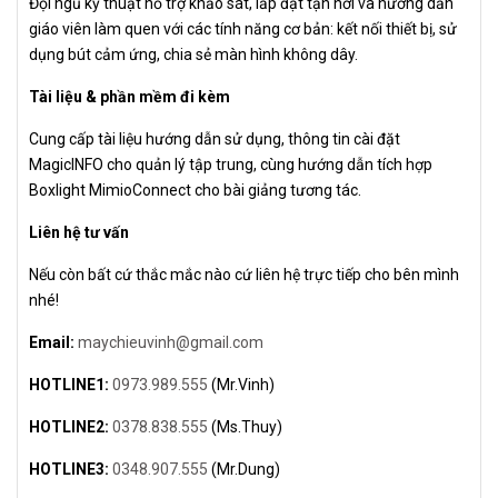
Đội ngũ kỹ thuật hỗ trợ khảo sát, lắp đặt tận nơi và hướng dẫn
giáo viên làm quen với các tính năng cơ bản: kết nối thiết bị, sử
dụng bút cảm ứng, chia sẻ màn hình không dây.
Tài liệu & phần mềm đi kèm
Cung cấp tài liệu hướng dẫn sử dụng, thông tin cài đặt
MagicINFO cho quản lý tập trung, cùng hướng dẫn tích hợp
Boxlight MimioConnect cho bài giảng tương tác.
Liên hệ tư vấn
Nếu còn bất cứ thắc mắc nào cứ liên hệ trực tiếp cho bên mình
nhé!
Email:
maychieuvinh@gmail.com
HOTLINE1:
0973.989.555
(Mr.Vinh)
HOTLINE2:
0378.838.555
(Ms.Thuy)
HOTLINE3:
0348.907.555
(Mr.Dung)