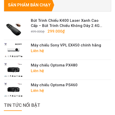
SẢN PHẨM BÁN CHẠY
Bút Trình Chiếu K400 Laser Xanh Cao
Cấp – Bút Trình Chiếu Không Dây 2.4G
Sáng Mạnh
299.000₫
499.000₫
Máy chiếu Sony VPL EX450 chính hãng
Liên hệ
Máy chiếu Optoma PX480
Liên hệ
Máy chiếu Optoma PS460
Liên hệ
TIN TỨC NỔI BẬT