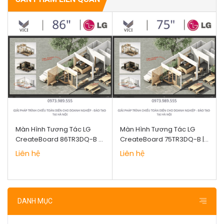
Màn Hình Tương Tác LG
Màn Hình Tương Tác LG
CreateBoard 86TR3DQ-B |
CreateBoard 75TR3DQ-B |
Màn hình cảm ứng tương
Màn hình cảm ứng tương
Liên hệ
Liên hệ
tác
tác thông minh
DANH MỤC