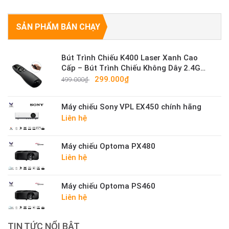
SẢN PHẨM BÁN CHẠY
Bút Trình Chiếu K400 Laser Xanh Cao
Cấp – Bút Trình Chiếu Không Dây 2.4G
Sáng Mạnh
299.000₫
499.000₫
Máy chiếu Sony VPL EX450 chính hãng
Liên hệ
Máy chiếu Optoma PX480
Liên hệ
Máy chiếu Optoma PS460
Liên hệ
TIN TỨC NỔI BẬT