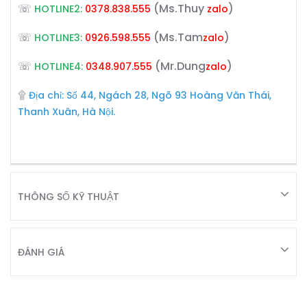
☏
(Ms.Thuy
)
HOTLINE2:
0378.838.555
zalo
☏
(Ms.Tam
)
HOTLINE3:
0926.598.555
zalo
☏
(Mr.Dung
)
HOTLINE4:
0348.907.555
zalo
۩
Địa chỉ: Số 44, Ngách 28, Ngõ 93 Hoàng Văn Thái,
Thanh Xuân, Hà Nội.
THÔNG SỐ KỸ THUẬT
ĐÁNH GIÁ