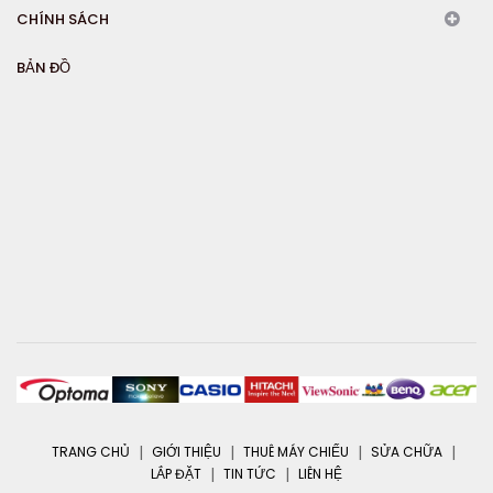
CHÍNH SÁCH
BẢN ĐỒ
TRANG CHỦ
GIỚI THIỆU
THUÊ MÁY CHIẾU
SỬA CHỮA
LẮP ĐẶT
TIN TỨC
LIÊN HỆ