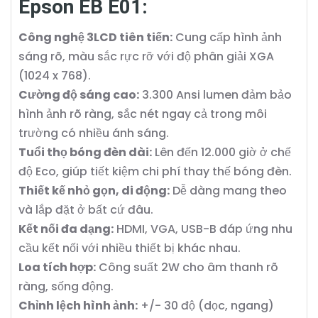
Epson EB E01:
Công nghệ 3LCD tiên tiến:
Cung cấp hình ảnh
sáng rõ, màu sắc rực rỡ với độ phân giải XGA
(1024 x 768).
Cường độ sáng cao:
3.300 Ansi lumen đảm bảo
hình ảnh rõ ràng, sắc nét ngay cả trong môi
trường có nhiều ánh sáng.
Tuổi thọ bóng đèn dài:
Lên đến 12.000 giờ ở chế
độ Eco, giúp tiết kiệm chi phí thay thế bóng đèn.
Thiết kế nhỏ gọn, di động:
Dễ dàng mang theo
và lắp đặt ở bất cứ đâu.
Kết nối đa dạng:
HDMI, VGA, USB-B đáp ứng nhu
cầu kết nối với nhiều thiết bị khác nhau.
Loa tích hợp:
Công suất 2W cho âm thanh rõ
ràng, sống động.
Chỉnh lệch hình ảnh:
+/- 30 độ (dọc, ngang)