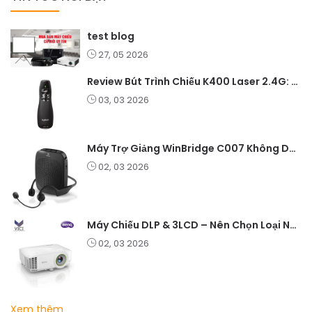
test blog
27, 05 2026
Review Bút Trình Chiếu K400 Laser 2.4G: Nhỏ Gọn, Ổn Định, Lý Tưởng Cho Giáo Viên Và Doanh Nghiệp
03, 03 2026
Máy Trợ Giảng WinBridge C007 Không Dây – Pin Lâu, Âm Thanh Rõ
02, 03 2026
Máy Chiếu DLP & 3LCD – Nên Chọn Loại Nào Cho Văn Phòng & Giải Trí?
02, 03 2026
Xem thêm