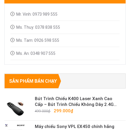
Linh kiện máy chiếu
Mr. Vinh: 0973 989 555
Ms. Thuy: 0378 838 555
Ms. Tam: 0926 598 555
Ms. An: 0348 907 555
SẢN PHẨM BÁN CHẠY
Bút Trình Chiếu K400 Laser Xanh Cao
Cấp – Bút Trình Chiếu Không Dây 2.4G
Sáng Mạnh
299.000₫
499.000₫
Máy chiếu Sony VPL EX450 chính hãng