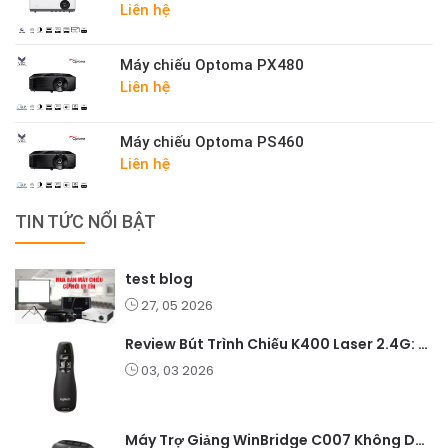
Liên hệ
Máy chiếu Optoma PX480
Liên hệ
Máy chiếu Optoma PS460
Liên hệ
TIN TỨC NỔI BẬT
test blog
27, 05 2026
Review Bút Trình Chiếu K400 Laser 2.4G: Nhỏ Gọn, Ổn Định, Lý Tưởng Cho Giáo Viên Và Doanh Nghiệp
03, 03 2026
Máy Trợ Giảng WinBridge C007 Không Dây – Pin Lâu, Âm Thanh Rõ