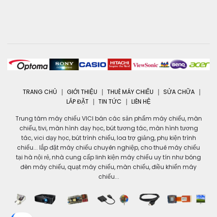
TRANG CHỦ
GIỚI THIỆU
THUÊ MÁY CHIẾU
SỬA CHỮA
LẮP ĐẶT
TIN TỨC
LIÊN HỆ
Trung tâm máy chiếu VICI bán các sản phẩm máy chiếu, màn
chiếu, tivi, màn hình dạy học, bút tương tác, màn hình tương
tác, vici dạy học, bút trình chiếu, loa trợ giảng, phụ kiện trình
chiếu... lắp đặt máy chiếu chuyên nghiệp, cho thuê máy chiếu
tại hà nội rẻ, nhà cung cấp linh kiện máy chiếu uy tín như bóng
đèn máy chiếu, quạt máy chiếu, màn chiếu, điều khiển máy
chiếu...