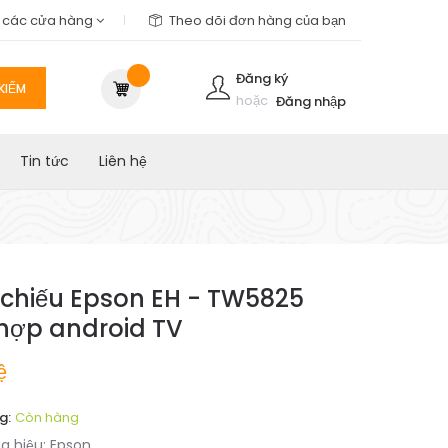
m các cửa hàng
Theo dõi đơn hàng của bạn
Đăng ký
KIẾM
hoặc
Đăng nhập
Tin tức
Liên hệ
chiếu Epson EH - TW5825
 hợp android TV
ệ
g:
Còn hàng
g hiệu:
Epson