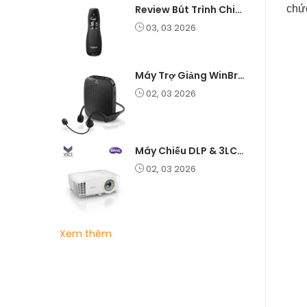
chức
Review Bút Trình Chiếu K400 Laser 2.4G: Nhỏ Gọn, Ổn Định, Lý Tưởng Cho Giáo Viên Và Doanh Nghiệp
03, 03 2026
Máy Trợ Giảng WinBridge C007 Không Dây – Pin Lâu, Âm Thanh Rõ
02, 03 2026
Máy Chiếu DLP & 3LCD – Nên Chọn Loại Nào Cho Văn Phòng & Giải Trí?
02, 03 2026
Xem thêm