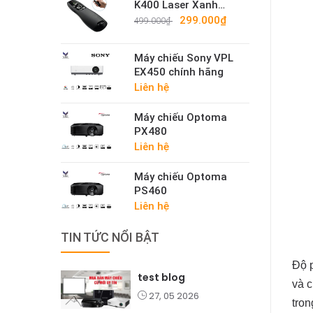
K400 Laser Xanh
Cao Cấp – Bút Trình
299.000₫
499.000₫
Chiếu Không Dây
2.4G Sáng Mạnh
Máy chiếu Sony VPL
EX450 chính hãng
Liên hệ
Máy chiếu Optoma
PX480
Liên hệ
Máy chiếu Optoma
PS460
Liên hệ
TIN TỨC NỔI BẬT
Độ p
test blog
và c
27, 05 2026
tron