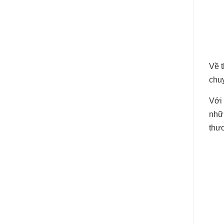
Về t
chuy
Với
nhữn
thư