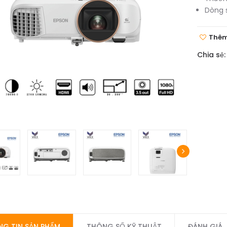
Dòng 
Thêm
Chia sẻ:
G TIN SẢN PHẨM
THÔNG SỐ KỸ THUẬT
ĐÁNH GIÁ