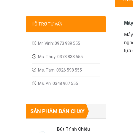
Bút trình chiếu
Dây tín hiệu VGA, HDMI
Máy
HỖ TRỢ TƯ VẤN
Linh kiện máy chiếu
Máy
nghệ
Mr. Vinh: 0973 989 555
lựa 
Ms. Thuy: 0378 838 555
Ms. Tam: 0926 598 555
Ms. An: 0348 907 555
SẢN PHẨM BÁN CHẠY
Bút Trình Chiếu