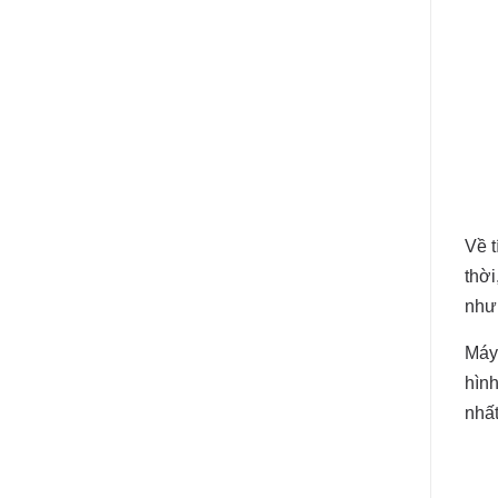
Về 
thời
như 
Máy
hình
nhất