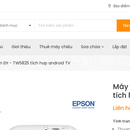
Địa điể
danh mục
TÌM 
hủ
Giới thiệu
Thuê máy chiếu
Sửa chữa
Lắp đặt
n EH - TW5825 tích hợp android TV
Máy 
tích
Liên h
Tình trạn
Thươn