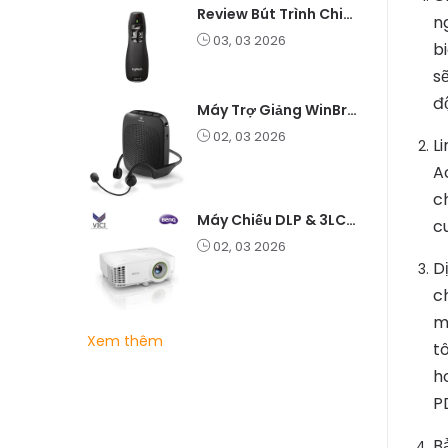
Review Bút Trình Chiếu K400 Laser 2.4G: Nhỏ Gọn, Ổn Định, Lý Tưởng Cho Giáo Viên Và Doanh Nghiệp
n
03, 03 2026
b
s
đ
Máy Trợ Giảng WinBridge C007 Không Dây – Pin Lâu, Âm Thanh Rõ
02, 03 2026
L
A
c
Máy Chiếu DLP & 3LCD – Nên Chọn Loại Nào Cho Văn Phòng & Giải Trí?
c
02, 03 2026
D
c
m
Xem thêm
t
h
P
B