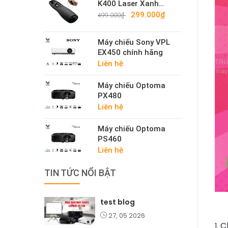
K400 Laser Xanh
Cao Cấp – Bút Trình
299.000₫
499.000₫
Chiếu Không Dây
2.4G Sáng Mạnh
Máy chiếu Sony VPL
EX450 chính hãng
Liên hệ
Máy chiếu Optoma
PX480
Liên hệ
Máy chiếu Optoma
PS460
Liên hệ
TIN TỨC NỔI BẬT
test blog
27, 05 2026
C