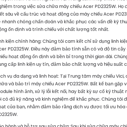
ghiệm trong việc sửa chữa máy chiếu Acer PD2325W. Họ 
iết sâu về cấu trúc và hoạt động của máy chiếu Acer PD23
ẽ nhanh chóng chẩn đoán và khắc phục các vấn đề kỹ thu
ộng ổn định và trình chiếu với chất lượng tốt nhất.
inh kiện chính hãng: Chúng tôi cam kết chỉ sử dụng linh k
cer PD2325W. Điều này đảm bảo tính sẵn có và độ tin cậy 
hiếu hoạt động ổn định và bền bỉ trong thời gian dài. Chún
ung cấp linh kiện uy tín, đảm bảo chất lượng và hiệu suất 
ịch vụ đa dạng và linh hoạt: Tại Trung tâm máy chiếu Vici,
hữa và bảo trì máy chiếu Acer PD2325W. Bất kể bạn gặp vấ
odule hình ảnh, xử lý lỗi kết nối, hay bất kỳ sự cố kỹ thuậ
ôi có đủ kỹ năng và kinh nghiệm để khắc phục. Chúng tôi 
oạt của bạn, nhằm đảm bảo rằng dịch vụ được tối ưu hóa 
D2325W.
ảo hành và hỗ trợ sau sửa chữa: Sau khi sửa chữa máy ch