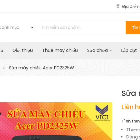
Địa điể
danh mục
TÌM 
hủ
Giới thiệu
Thuê máy chiếu
Sửa chữa
Lắp đặt
Sửa máy chiếu Acer PD2325W
Sửa 
Liên h
Tình trạn
Thươn
Dòng 