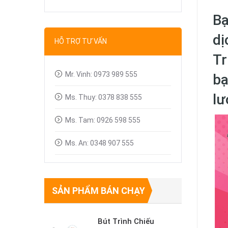
Bút trình chiếu
Bạ
Dây tín hiệu VGA, HDMI
dị
HỖ TRỢ TƯ VẤN
Tr
Linh kiện máy chiếu
Mr. Vinh: 0973 989 555
bạ
lư
Ms. Thuy: 0378 838 555
Ms. Tam: 0926 598 555
Ms. An: 0348 907 555
SẢN PHẨM BÁN CHẠY
Bút Trình Chiếu