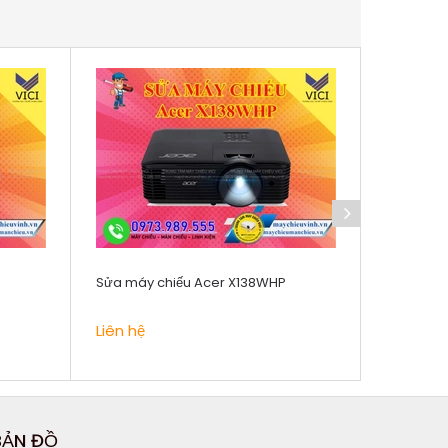
Sửa máy chiếu Acer X138WHP
Sửa máy 
Liên hệ
Liên hệ
BẢN ĐỒ