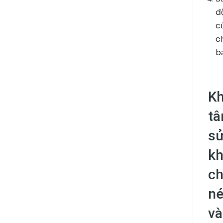
đ
c
c
b
Kh
tâ
sử
kh
ch
né
và