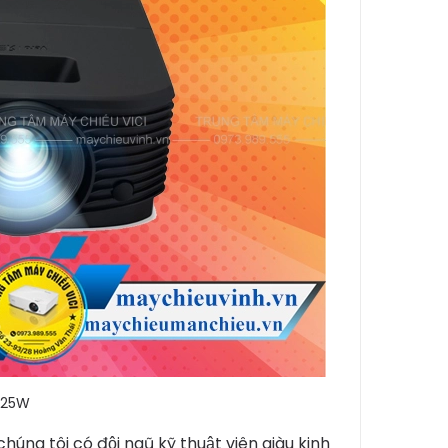
325W
húng tôi có đội ngũ kỹ thuật viên giàu kinh