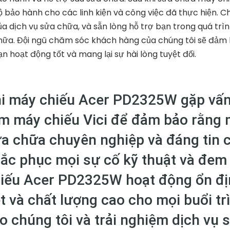
ộ bảo hành cho các linh kiện và công việc đã thực hiện. C
ủa dịch vụ sửa chữa, và sẵn lòng hỗ trợ bạn trong quá tr
hữa. Đội ngũ chăm sóc khách hàng của chúng tôi sẽ đảm
ạn hoạt động tốt và mang lại sự hài lòng tuyệt đối.
i máy chiếu Acer PD2325W gặp vấn 
m máy chiếu Vici để đảm bảo rằng 
a chữa chuyên nghiệp và đáng tin c
ắc phục mọi sự cố kỹ thuật và đem
iếu Acer PD2325W hoạt động ổn địn
t và chất lượng cao cho mọi buổi tr
o chúng tôi và trải nghiệm dịch vụ