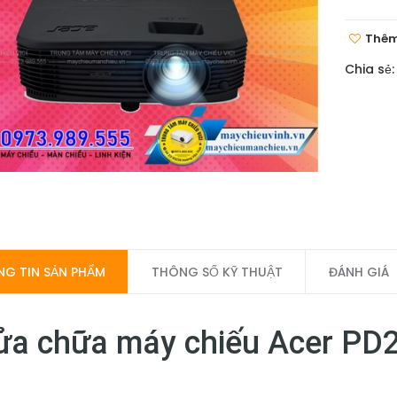
Thêm
Chia sẻ:
G TIN SẢN PHẨM
THÔNG SỐ KỸ THUẬT
ĐÁNH GIÁ
ửa chữa máy chiếu Acer P