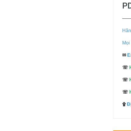
PD
——
Hân
Mọi 
✉
E
☏
☏
☏
۩
Đ