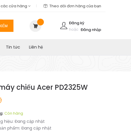
m các cửa hàng
Theo dõi đơn hàng của bạn
Đăng ký
KIẾM
hoặc
Đăng nhập
Tin tức
Liên hệ
máy chiếu Acer PD2325W
ệ
g:
Còn hàng
g hiệu:
Đang cập nhật
sản phẩm:
Đang cập nhật