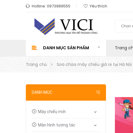
Hotline:
0973989555
Yêu thích
Chọn 
DANH MỤC SẢN PHẨM
Trang c
Trang chủ
Sửa chữa máy chiếu giá rẻ tại Hà Nội
DANH MỤC
Máy chiếu mới
Màn hình tương tác