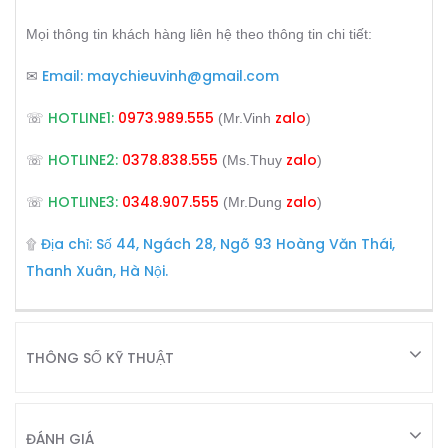
Mọi thông tin khách hàng liên hệ theo thông tin chi tiết:
Email:
maychieuvinh@gmail.com
✉
HOTLINE1:
0973.989.555
zalo
☏
(Mr.Vinh
)
HOTLINE2:
0378.838.555
zalo
☏
(Ms.Thuy
)
HOTLINE3:
0348.907.555
zalo
☏
(Mr.Dung
)
Địa chỉ: Số 44, Ngách 28, Ngõ 93 Hoàng Văn Thái,
۩
Thanh Xuân, Hà Nội.
THÔNG SỐ KỸ THUẬT
ĐÁNH GIÁ