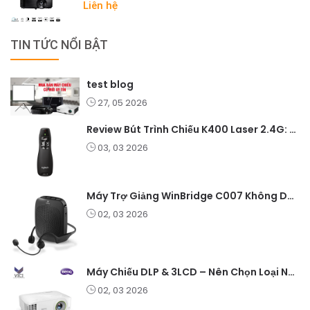
Liên hệ
TIN TỨC NỔI BẬT
test blog
27, 05 2026
Review Bút Trình Chiếu K400 Laser 2.4G: Nhỏ Gọn, Ổn Định, Lý Tưởng Cho Giáo Viên Và Doanh Nghiệp
03, 03 2026
Máy Trợ Giảng WinBridge C007 Không Dây – Pin Lâu, Âm Thanh Rõ
02, 03 2026
Máy Chiếu DLP & 3LCD – Nên Chọn Loại Nào Cho Văn Phòng & Giải Trí?
02, 03 2026