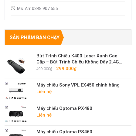
Ms. An: 0348 907 555
SẢN PHẨM BÁN CHẠY
Bút Trình Chiếu K400 Laser Xanh Cao
Cấp – Bút Trình Chiếu Không Dây 2.4G
Sáng Mạnh
299.000₫
499.000₫
Máy chiếu Sony VPL EX450 chính hãng
Liên hệ
Máy chiếu Optoma PX480
Liên hệ
Máy chiếu Optoma PS460