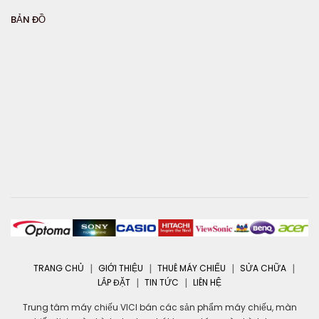
BẢN ĐỒ
TRANG CHỦ
GIỚI THIỆU
THUÊ MÁY CHIẾU
SỬA CHỮA
LẮP ĐẶT
TIN TỨC
LIÊN HỆ
Trung tâm máy chiếu VICI bán các sản phẩm máy chiếu, màn