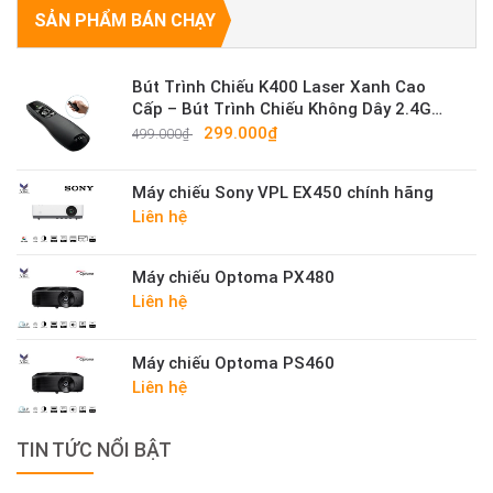
SẢN PHẨM BÁN CHẠY
Bút Trình Chiếu K400 Laser Xanh Cao
Cấp – Bút Trình Chiếu Không Dây 2.4G
Sáng Mạnh
299.000₫
499.000₫
Máy chiếu Sony VPL EX450 chính hãng
Liên hệ
Máy chiếu Optoma PX480
Liên hệ
Máy chiếu Optoma PS460
Liên hệ
TIN TỨC NỔI BẬT