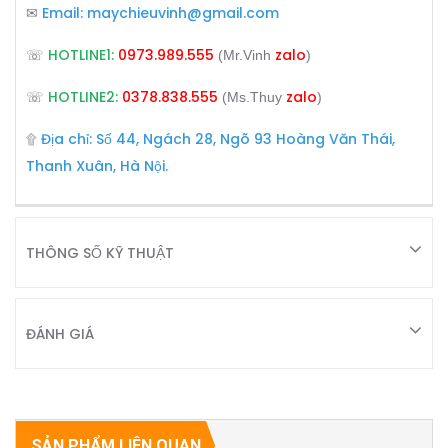
Email:
maychieuvinh@gmail.com
✉
HOTLINE1:
0973.989.555
zalo
☏
(Mr.Vinh
)
HOTLINE2:
0378.838.555
zalo
☏
(Ms.Thuy
)
Địa chỉ: Số 44, Ngách 28, Ngõ 93 Hoàng Văn Thái,
۩
Thanh Xuân, Hà Nội.
THÔNG SỐ KỸ THUẬT
ĐÁNH GIÁ
SẢN PHẨM LIÊN QUAN