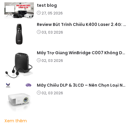
test blog
27, 05 2026
Review Bút Trình Chiếu K400 Laser 2.4G: Nhỏ Gọn, Ổn Định, Lý Tưởng Cho Giáo Viên Và Doanh Nghiệp
03, 03 2026
Máy Trợ Giảng WinBridge C007 Không Dây – Pin Lâu, Âm Thanh Rõ
02, 03 2026
Máy Chiếu DLP & 3LCD – Nên Chọn Loại Nào Cho Văn Phòng & Giải Trí?
02, 03 2026
Xem thêm