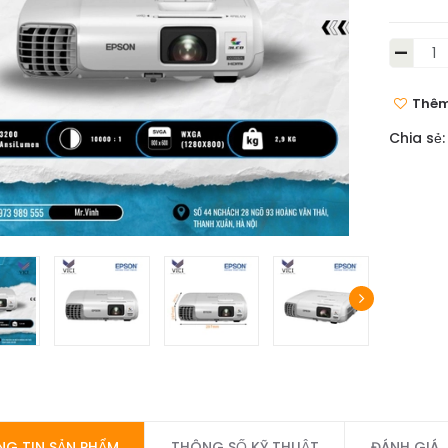
-
Thêm
Chia sẻ:
G TIN SẢN PHẨM
THÔNG SỐ KỸ THUẬT
ĐÁNH GIÁ