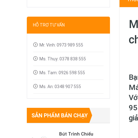
Bút trình chiếu
Dây tín hiệu VGA, HDMI
M
HỖ TRỢ TƯ VẤN
Linh kiện máy chiếu
c
Mr. Vinh: 0973 989 555
Ms. Thuy: 0378 838 555
Ms. Tam: 0926 598 555
Bạ
Má
Ms. An: 0348 907 555
Vớ
95
SẢN PHẨM BÁN CHẠY
giả
Bút Trình Chiếu