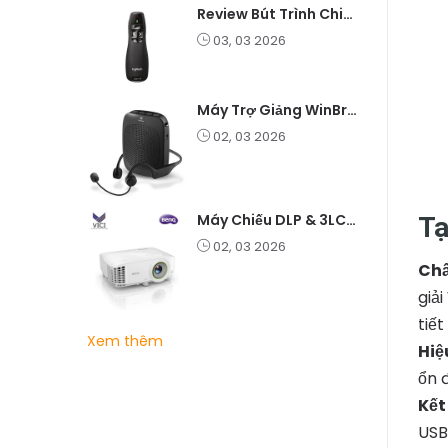
Review Bút Trình Chiếu K400 Laser 2.4G: Nhỏ Gọn, Ổn Định, Lý Tưởng Cho Giáo Viên Và Doanh Nghiệp
03, 03 2026
Máy Trợ Giảng WinBridge C007 Không Dây – Pin Lâu, Âm Thanh Rõ
02, 03 2026
Máy Chiếu DLP & 3LCD – Nên Chọn Loại Nào Cho Văn Phòng & Giải Trí?
Tạ
02, 03 2026
Chấ
giả
tiế
Xem thêm
Hiệ
ổn 
Kết
USB