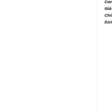
Cam
Giá
Chế
Dịc