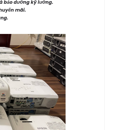
à bảo dưỡng kỹ lưỡng.
khuyến mãi.
àng.