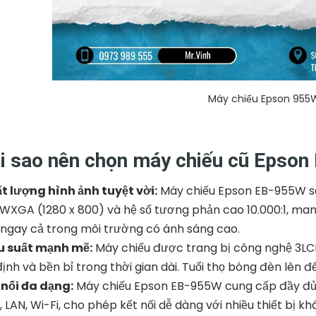
Máy chiếu Epson 955
i sao nên chọn máy chiếu cũ Epso
t lượng hình ảnh tuyệt vời:
Máy chiếu Epson EB-955W sở
i WXGA (1280 x 800) và hệ số tương phản cao 10.000:1, man
t ngay cả trong môi trường có ánh sáng cao.
u suất mạnh mẽ:
Máy chiếu được trang bị công nghệ 3LCD
định và bền bỉ trong thời gian dài. Tuổi thọ bóng đèn lên đế
 nối đa dạng:
Máy chiếu Epson EB-955W cung cấp đầy đủ 
, LAN, Wi-Fi, cho phép kết nối dễ dàng với nhiều thiết bị 