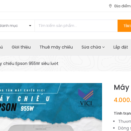
Địa điể
danh mục
TÌM 
hủ
Giới thiệu
Thuê máy chiếu
Sửa chữa
Lắp đặt
y chiếu Epson 955W siêu lướt
Máy 
4.000
Tình trạn
Thươn
Dòng 