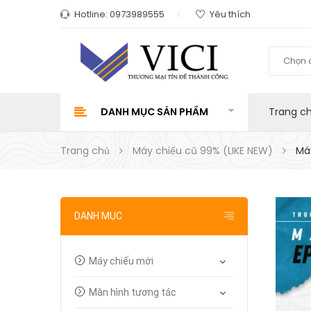
Hotline:
0973989555
Yêu thích
Chọn 
DANH MỤC SẢN PHẨM
Trang c
Trang chủ
Máy chiếu cũ 99% (LIKE NEW)
Má
DANH MỤC
Máy chiếu mới
Màn hình tương tác