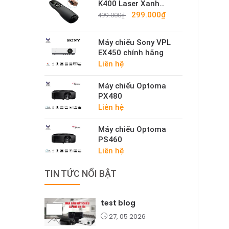
K400 Laser Xanh
Cao Cấp – Bút Trình
299.000₫
499.000₫
Chiếu Không Dây
2.4G Sáng Mạnh
Máy chiếu Sony VPL
EX450 chính hãng
Liên hệ
Máy chiếu Optoma
PX480
Liên hệ
Máy chiếu Optoma
PS460
Liên hệ
TIN TỨC NỔI BẬT
test blog
27, 05 2026