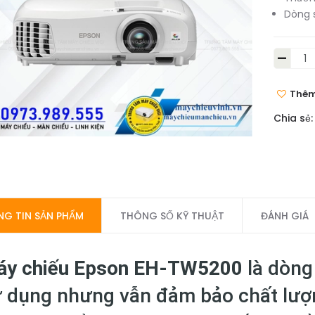
Dòng 
-
Thêm
Chia sẻ:
G TIN SẢN PHẨM
THÔNG SỐ KỸ THUẬT
ĐÁNH GIÁ
y chiếu Epson EH-TW5200
là dòng
 dụng nhưng vẫn đảm bảo chất lượn