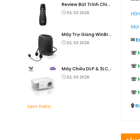
——
Review Bút Trình Chiếu K400 Laser 2.4G: Nhỏ Gọn, Ổn Định, Lý Tưởng Cho Giáo Viên Và Doanh Nghiệp
03, 03 2026
Hân
Mọi
Máy Trợ Giảng WinBridge C007 Không Dây – Pin Lâu, Âm Thanh Rõ
✉
E
02, 03 2026
☏
☏
H
Máy Chiếu DLP & 3LCD – Nên Chọn Loại Nào Cho Văn Phòng & Giải Trí?
02, 03 2026
☏
H
☏
۩
Đ
Xem thêm