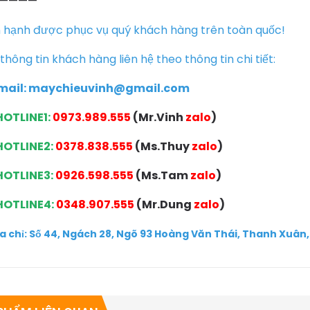
————
 hạnh được phục vụ quý khách hàng trên toàn quốc!
 thông tin khách hàng liên hệ theo thông tin chi tiết:
mail:
maychieuvinh@gmail.com
HOTLINE1:
0973.989.555
(Mr.Vinh
zalo
)
OTLINE2:
0378.838.555
(Ms.Thuy
zalo
)
OTLINE3:
0926.598.555
(Ms.Tam
zalo
)
HOTLINE4:
0348.907.555
(Mr.Dung
zalo
)
ịa chỉ: Số 44, Ngách 28, Ngõ 93 Hoàng Văn Thái, Thanh Xuân, 