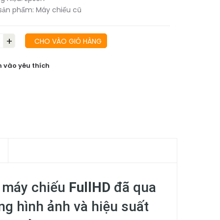
sản phẩm:
Máy chiếu cũ
+
CHO VÀO GIỎ HÀNG
 vào yêu thích
 máy chiếu
FullHD
đã qua
g hình ảnh và hiệu suất