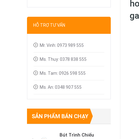
ho
Bút trình chiếu
ga
Dây tín hiệu VGA, HDMI
HỖ TRỢ TƯ VẤN
Linh kiện máy chiếu
Mr. Vinh: 0973 989 555
Ms. Thuy: 0378 838 555
Ms. Tam: 0926 598 555
Ms. An: 0348 907 555
SẢN PHẨM BÁN CHẠY
Bút Trình Chiếu