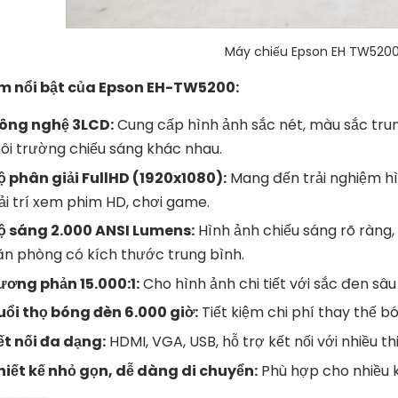
Máy chiếu Epson EH TW5200
m nổi bật của Epson EH-TW5200:
ông nghệ 3LCD:
Cung cấp hình ảnh sắc nét, màu sắc tru
ôi trường chiếu sáng khác nhau.
ộ phân giải FullHD (1920x1080):
Mang đến trải nghiệm hìn
iải trí xem phim HD, chơi game.
ộ sáng 2.000 ANSI Lumens:
Hình ảnh chiếu sáng rõ ràng
ăn phòng có kích thước trung bình.
ương phản 15.000:1:
Cho hình ảnh chi tiết với sắc đen sâu
uổi thọ bóng đèn 6.000 giờ:
Tiết kiệm chi phí thay thế b
ết nối đa dạng:
HDMI, VGA, USB, hỗ trợ kết nối với nhiều th
hiết kế nhỏ gọn, dễ dàng di chuyển:
Phù hợp cho nhiều 