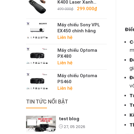
K400 Laser Xanh
Cao Cấp – Bút Trình
299.000₫
499.000₫
Chiếu Không Dây
2.4G Sáng Mạnh
Máy chiếu Sony VPL
Điể
EX450 chính hãng
Liên hệ
C
m
Máy chiếu Optoma
PX480
Đ
Liên hệ
g
Máy chiếu Optoma
Đ
PS460
v
Liên hệ
T
TIN TỨC NỔI BẬT
T
K
test blog
T
27, 05 2026