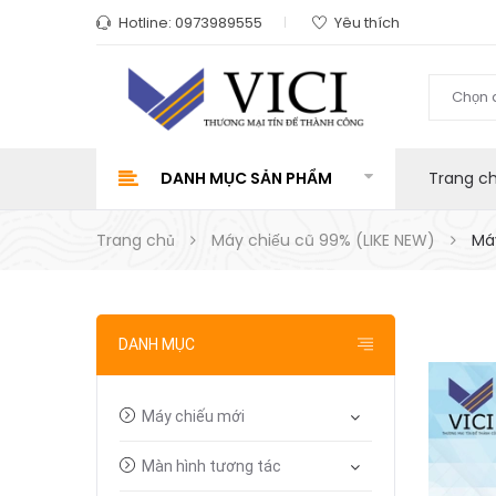
Hotline:
0973989555
Yêu thích
Chọn 
DANH MỤC SẢN PHẨM
Trang c
Trang chủ
Máy chiếu cũ 99% (LIKE NEW)
Má
DANH MỤC
Máy chiếu mới
Màn hình tương tác