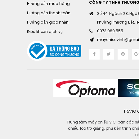
CÔNG TY TNHH THƯƠNG M
Hướng dẫn mua hàng
Hướng dẫn thanh toán
Số 44, Ngách 28, Ngõ
Hướng dẫn giao nhận
Phường Phương Liệt, Hà
0973 989 555
Điều khoản dịch vụ
maychieuvinh@gmai
TRANG 
Trung tâm máy chiếu VICI bán các sản 
chiếu, loa trợ giảng, phụ kiện trình c
n