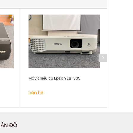
Máy chiếu cũ Epson EB-S05
Máy chiế
Liên hệ
Liên hệ
BẢN ĐỒ