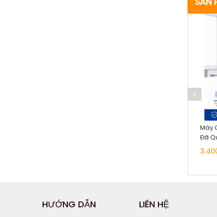
SẢN 
Máy C
Đã Qu
3.40
HƯỚNG DẪN
LIÊN HỆ