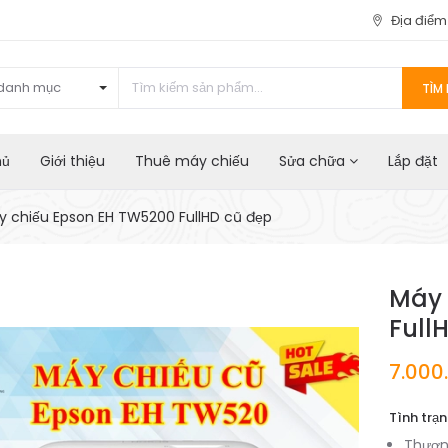
Địa điể
danh mục
TÌM 
hủ
Giới thiệu
Thuê máy chiếu
Sửa chữa
Lắp đặt
y chiếu Epson EH TW5200 FullHD cũ đẹp
Máy 
Full
7.000
Tình trạn
Thươn