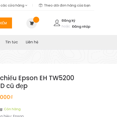
m các cửa hàng
Theo dõi đơn hàng của bạn
Đăng ký
KIẾM
hoặc
Đăng nhập
Tin tức
Liên hệ
chiếu Epson EH TW5200
HD cũ đẹp
.000₫
g:
Còn hàng
g hiệu:
Epson