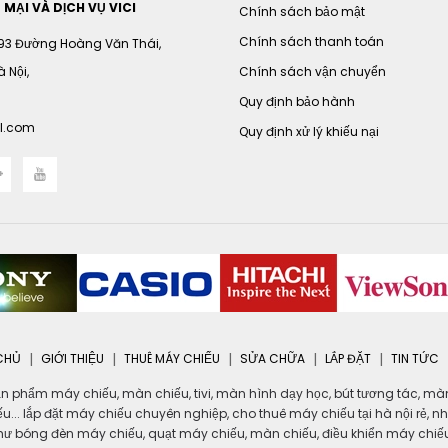
ẠI VÀ DỊCH VỤ VICI
Chính sách bảo mật
Chính sách thanh toán
 93 Đường Hoàng Văn Thái,
 Nội,
Chính sách vận chuyển
Quy định bảo hành
l.com
Quy định xử lý khiếu nại
CHỦ
GIỚI THIỆU
THUÊ MÁY CHIẾU
SỬA CHỮA
LẮP ĐẶT
TIN TỨC
phẩm máy chiếu, màn chiếu, tivi, màn hình dạy học, bút tương tác, màn h
hiếu... lắp đặt máy chiếu chuyên nghiệp, cho thuê máy chiếu tại hà nội rẻ, 
hư bóng đèn máy chiếu, quạt máy chiếu, màn chiếu, điều khiển máy chiếu.