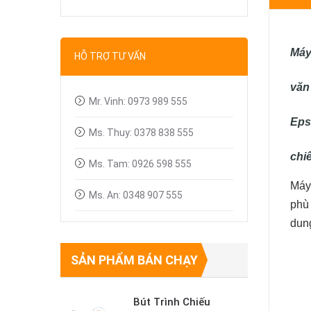
Bút trình chiếu
Dây tín hiệu VGA, HDMI
Máy 
HỖ TRỢ TƯ VẤN
Linh kiện máy chiếu
văn
Mr. Vinh: 0973 989 555
Eps
Ms. Thuy: 0378 838 555
chi
Ms. Tam: 0926 598 555
Máy 
Ms. An: 0348 907 555
phù 
dung
SẢN PHẨM BÁN CHẠY
Bút Trình Chiếu