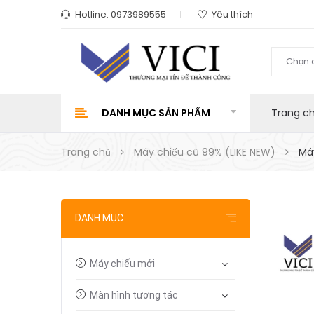
Hotline:
0973989555
Yêu thích
Chọn 
DANH MỤC SẢN PHẨM
Trang c
Trang chủ
Máy chiếu cũ 99% (LIKE NEW)
Máy
DANH MỤC
Máy chiếu mới
Màn hình tương tác