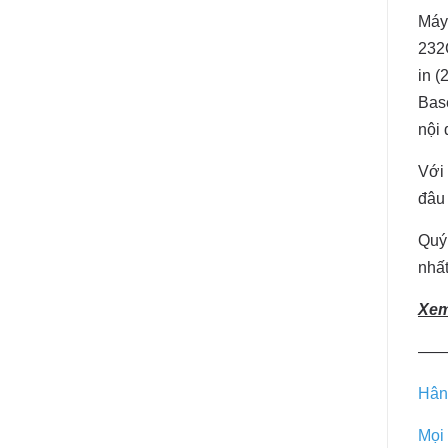
Máy
232C
in (
Base
nội
Với 
đâu 
Quý
nhất
Xem
——
Hân
Mọi 