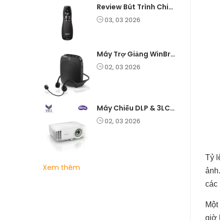
Review Bút Trình Chiếu K400 Laser 2.4G: Nhỏ Gọn, Ổn Định, Lý Tưởng Cho Giáo Viên Và Doanh Nghiệp
03, 03 2026
Máy Trợ Giảng WinBridge C007 Không Dây – Pin Lâu, Âm Thanh Rõ
02, 03 2026
Máy Chiếu DLP & 3LCD – Nên Chọn Loại Nào Cho Văn Phòng & Giải Trí?
02, 03 2026
Tỷ 
Xem thêm
ảnh.
các 
Một
giờ 